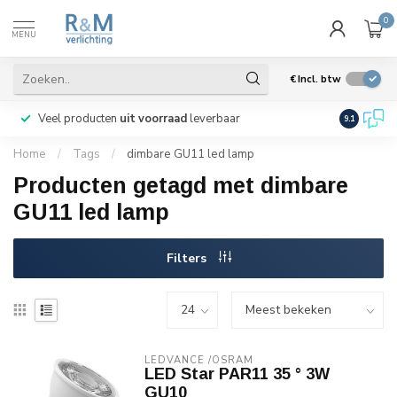
0
MENU
€
Incl. btw
Veel producten
uit voorraad
leverbaar
Wij verze
9.1
Home
/
Tags
/
dimbare GU11 led lamp
Producten getagd met dimbare
GU11 led lamp
Filters
LEDVANCE /OSRAM 
LED Star PAR11 35 ° 3W
GU10