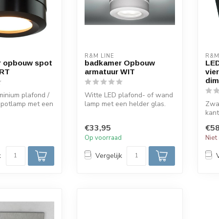
R&M LINE
R&M
 opbouw spot
badkamer Opbouw
LED
ART
armatuur WIT
vie
dim
inium plafond /
Witte LED plafond- of wand
potlamp met een
lamp met een helder glas.
Zwa
chermglas. Deze
Deze waterdichte
kant
plafondla...
hoo
€33,95
€58
afge
d
Op voorraad
Niet
k
Vergelijk