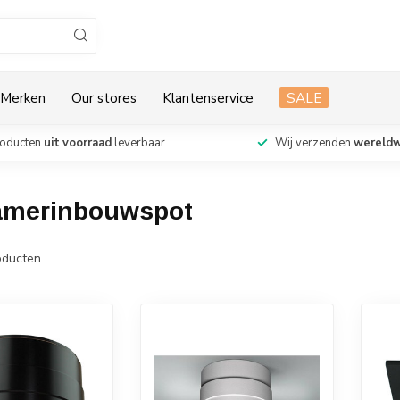
Merken
Our stores
Klantenservice
SALE
roducten
uit voorraad
leverbaar
Wij verzenden
wereldw
kamerinbouwspot
ducten