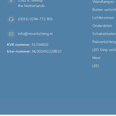
1382 JL Weesp
Wandlampen
the Netherlands
Buiten verlich
Lichtbronnen
(0031) 0294-772 801
Onderdelen
Schakelmateri
info@rmverlichting.nl
Railverlichting
KVK nummer:
51254816
LED Strip verl
btw-nummer:
NL002451228B22
Meer
LED