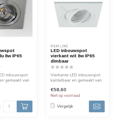
R&M LINE
uwspot
LED inbouwspot
lu 8w IP65
vierkant wit 8w IP65
dimbaar
LED inbouwspot
Vierkante LED inbouwspot
 en gemaakt van
kantelbaar en gemaakt van
luminium. Deze
hoogwaardig aluminium en
€58,60
afge...
d
Niet op voorraad
k
Vergelijk