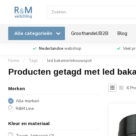
Alle categorieën
Groothandel/B2B
Blog
Nederlandse
webshop
Veel p
Home
/
Tags
/
led bakamerinbouwspot
Producten getagd met led ba
6
Pro
Merken
Alle merken
R&M Line
Kleur en materiaal
Zwart, Antraciet
(2)