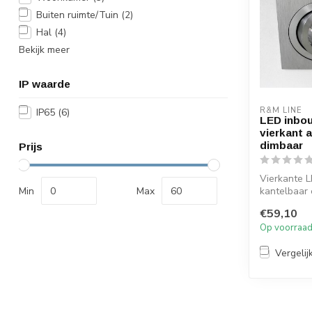
Buiten ruimte/Tuin
(2)
Hal
(4)
Bekijk meer
IP waarde
R&M LINE
IP65
(6)
LED inbo
vierkant a
dimbaar
Prijs
Vierkante 
Min
Max
kantelbaar
gedraaid a
€59,10
alum...
Op voorraa
Vergelij