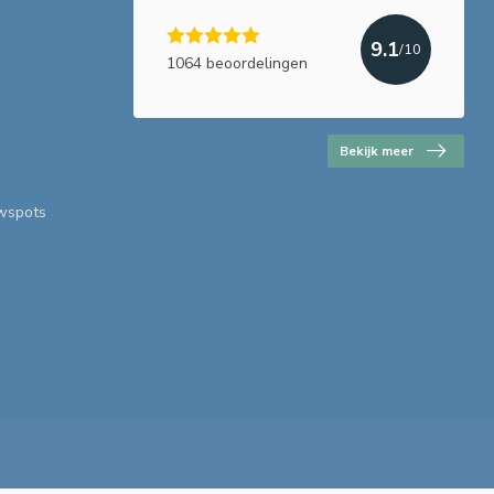
9.1
/10
1064 beoordelingen
Bekijk meer
uwspots