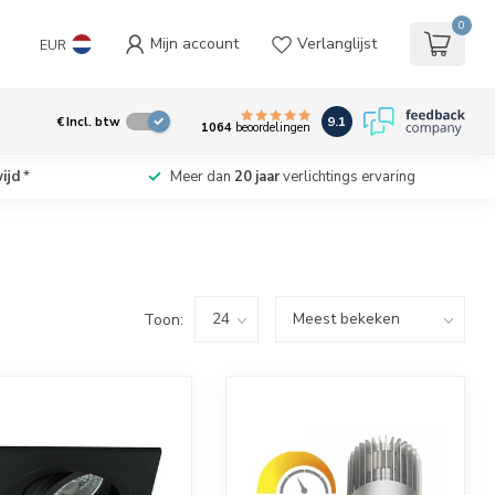
0
Mijn account
Verlanglijst
EUR
9.1
€
Incl. btw
1064
beoordelingen
ijd
*
Meer dan
20 jaar
verlichtings ervaring
Toon: