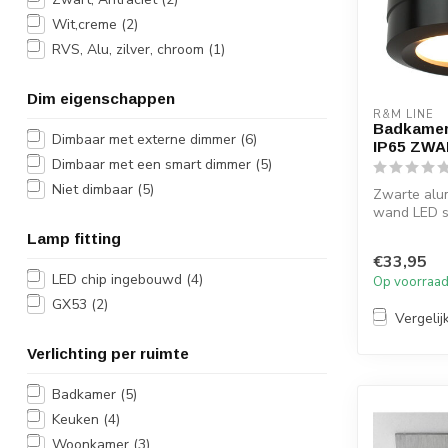
Wit,creme
(2)
RVS, Alu, zilver, chroom
(1)
Dim eigenschappen
R&M LINE
Badkamer
Dimbaar met externe dimmer
(6)
IP65 ZW
Dimbaar met een smart dimmer
(5)
Niet dimbaar
(5)
Zwarte alum
wand LED s
helder bes
Lamp fitting
w...
€33,95
LED chip ingebouwd
(4)
Op voorraa
GX53
(2)
Vergelij
Verlichting per ruimte
Badkamer
(5)
Keuken
(4)
Woonkamer
(3)