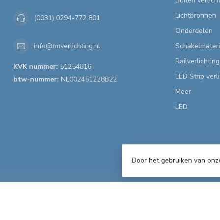
Buiten verlich
Lichtbronnen
(0031) 0294-772 801
Onderdelen
Schakelmateri
info@rmverlichting.nl
Railverlichting
KVK nummer:
51254816
LED Strip verl
btw-nummer:
NL002451228B22
Meer
LED
Door het gebruiken van onz