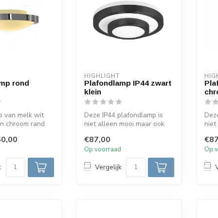
HIGHLIGHT
HIG
amp rond
Plafondlamp IP44 zwart
Pla
klein
chr
p van melk wit
Deze IP44 plafondlamp is
Deze
en chroom rand
niet alleen mooi maar ook
niet
en mooi accent
functioneel. De zwarte
func
0,00
€87,00
€87
ringen...
ringe
d
Op voorraad
Op v
k
Vergelijk