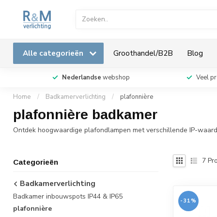
Alle categorieën
Groothandel/B2B
Blog
Nederlandse
webshop
Veel p
Home
/
Badkamerverlichting
/
plafonnière
plafonnière badkamer
Ontdek hoogwaardige plafondlampen met verschillende IP-waarden, fi
7
Pro
Categorieën
Badkamerverlichting
Badkamer inbouwspots IP44 & IP65
-31%
plafonnière