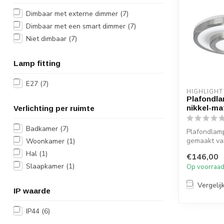
Dimbaar met externe dimmer
(7)
Dimbaar met een smart dimmer
(7)
Niet dimbaar
(7)
Lamp fitting
E27
(7)
HIGHLIGHT
Plafondla
nikkel-ma
Verlichting per ruimte
Badkamer
(7)
Plafondlamp
gemaakt va
Woonkamer
(1)
twee nikke
Hal
(1)
€146,00
ringen....
Slaapkamer
(1)
Op voorraa
Vergelij
IP waarde
IP44
(6)