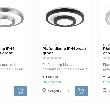
HIGHLIGHT
HIG
mp IP44
Plafondlamp IP44 zwart
Pla
t groot
groot
chr
 master is
Plafondlamp Master is
Plaf
n opaalglas en
gemaakt van opaalglas en 2
gema
l-matte metalen
zwarte metalen ringen. De
chro
€146,00
€14
diame...
dia...
d
Op voorraad
Op v
k
Vergelijk