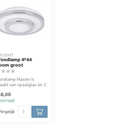
HLIGHT
fondlamp IP44
oom groot
ondlamp Master is
akt van opaalglas en 2
men metalen ringen. De
6,00
oorraad
Vergelijk