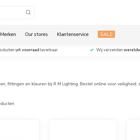
Merken
Our stores
Klantenservice
SALE
roducten
uit voorraad
leverbaar
Wij verzenden
wereldw
ttingen en kleuren bij R M Lighting. Bestel online voor veiligheid, stij
ducten