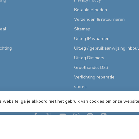
ting
Privacy Policy
Betaalmethoden
Verzenden & retourneren
aal
Sitemap
Uitleg IP waarden
ichting
Uitleg / gebruikaanwijzing inbo
Uitleg Dimmers
Groothandel B2B
Verlichting reparatie
stores
e website, ga je akkoord met het gebruik van cookies om onze website