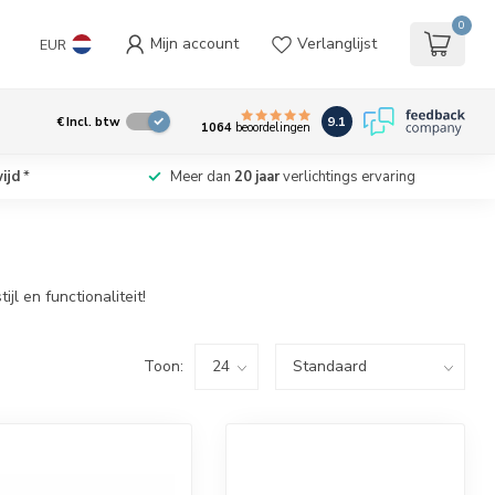
0
Mijn account
Verlanglijst
EUR
9.1
€
Incl. btw
1064
beoordelingen
ijd
*
Meer dan
20 jaar
verlichtings ervaring
l en functionaliteit!
Toon: