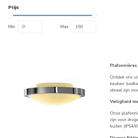
Prijs
Min
Max
Plafonnières 
Ontdek ons ui
keuken, badkam
ideaal zijn voo
Veiligheid m
Onze plafonniè
zijn voor drog
buiten (IP54/6
Diverse Fitt