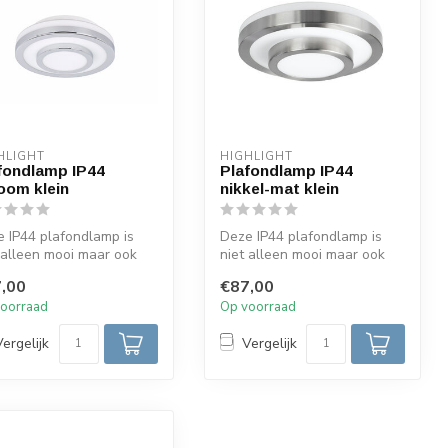
HLIGHT
HIGHLIGHT
fondlamp IP44
Plafondlamp IP44
oom klein
nikkel-mat klein
 IP44 plafondlamp is
Deze IP44 plafondlamp is
 alleen mooi maar ook
niet alleen mooi maar ook
tioneel. De Chrome
functioneel. De rvs-look
,00
€87,00
n...
ring...
oorraad
Op voorraad
Vergelijk
Vergelijk