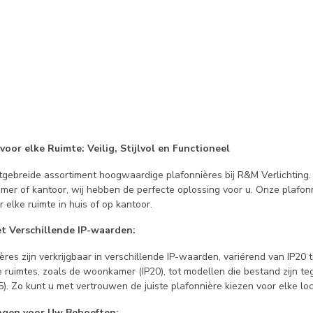
voor elke Ruimte: Veilig, Stijlvol en Functioneel
tgebreide assortiment hoogwaardige plafonnières bij R&M Verlichting.
er of kantoor, wij hebben de perfecte oplossing voor u. Onze plafonniè
r elke ruimte in huis of op kantoor.
et Verschillende IP-waarden:
res zijn verkrijgbaar in verschillende IP-waarden, variërend van IP20 t
e ruimtes, zoals de woonkamer (IP20), tot modellen die bestand zijn t
5). Zo kunt u met vertrouwen de juiste plafonnière kiezen voor elke loca
ingen voor Uw Behoeften: