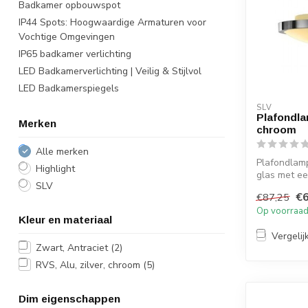
Badkamer opbouwspot
IP44 Spots: Hoogwaardige Armaturen voor
Vochtige Omgevingen
IP65 badkamer verlichting
LED Badkamerverlichting | Veilig & Stijlvol
LED Badkamerspiegels
SLV
Plafondl
Merken
chroom
Alle merken
Plafondlam
Highlight
glas met e
SLV
dat geeft e
€6
€87,25
op h...
Op voorraa
Kleur en materiaal
Vergelij
Zwart, Antraciet
(2)
RVS, Alu, zilver, chroom
(5)
Dim eigenschappen