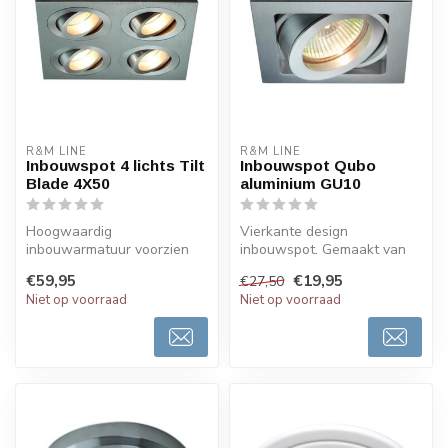
R&M LINE
R&M LINE
Inbouwspot 4 lichts Tilt
Inbouwspot Qubo
Blade 4X50
aluminium GU10
Hoogwaardig
Vierkante design
inbouwarmatuur voorzien
inbouwspot. Gemaakt van
van 4 lichtpunten. Volledig
bewerkt mat aluminium en
€59,95
€19,95
€27,50
gemaakt van mat ...
metaal. De in...
Niet op voorraad
Niet op voorraad