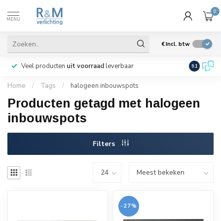
0
MENU
€
Incl. btw
Veel producten
uit voorraad
leverbaar
Wij verze
9.1
Home
/
Tags
/
halogeen inbouwspots
Producten getagd met halogeen
inbouwspots
Filters
-27%