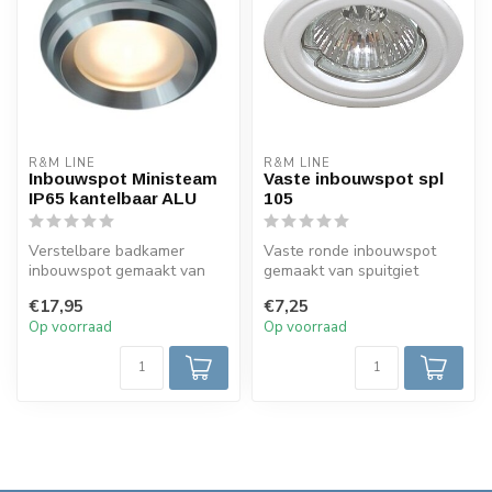
R&M LINE
R&M LINE
Inbouwspot Ministeam
Vaste inbouwspot spl
IP65 kantelbaar ALU
105
Verstelbare badkamer
Vaste ronde inbouwspot
inbouwspot gemaakt van
gemaakt van spuitgiet
spuitgiet aluminium en
aluminium. Geschikt voor
€17,95
€7,25
gedraaide sch...
MR16 12v ...
Op voorraad
Op voorraad