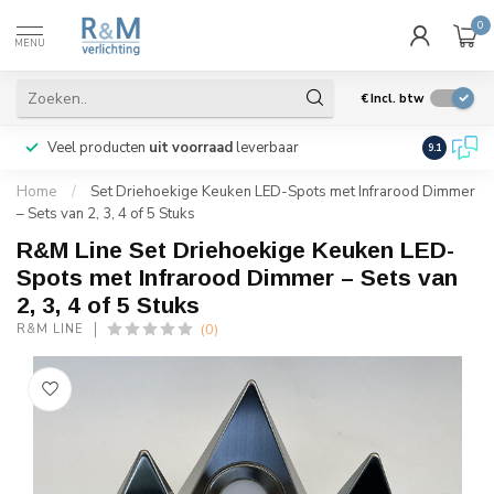
0
MENU
€
Incl. btw
Veel producten
uit voorraad
leverbaar
Wij verze
9.1
Home
/
Set Driehoekige Keuken LED-Spots met Infrarood Dimmer
– Sets van 2, 3, 4 of 5 Stuks
R&M Line Set Driehoekige Keuken LED-
Spots met Infrarood Dimmer – Sets van
2, 3, 4 of 5 Stuks
(0)
R&M LINE