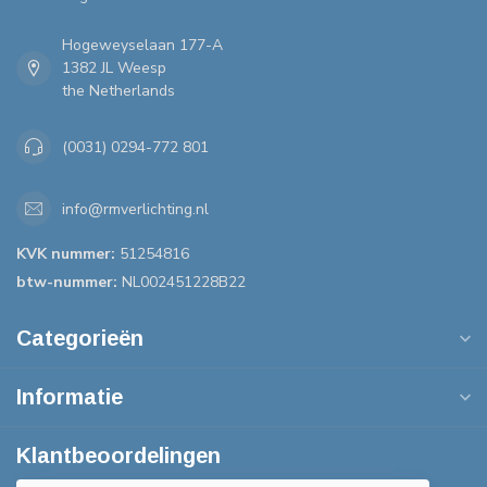
Hogeweyselaan 177-A
1382 JL Weesp
the Netherlands
(0031) 0294-772 801
info@rmverlichting.nl
KVK nummer:
51254816
btw-nummer:
NL002451228B22
Categorieën
Informatie
Klantbeoordelingen