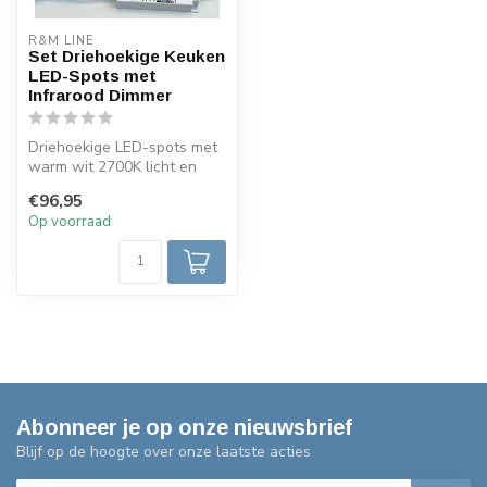
R&M LINE
Set Driehoekige Keuken
LED-Spots met
Infrarood Dimmer
Driehoekige LED-spots met
warm wit 2700K licht en
brede 120° lichtbundel.
€96,95
Verkri...
Op voorraad
Abonneer je op onze nieuwsbrief
Blijf op de hoogte over onze laatste acties