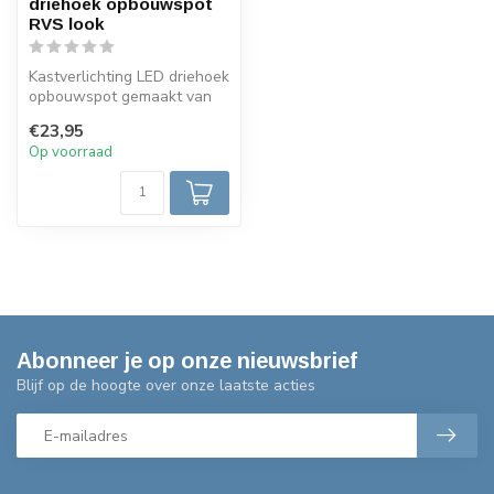
driehoek opbouwspot
RVS look
Kastverlichting LED driehoek
opbouwspot gemaakt van
metaal en mooi afgewerkt
€23,95
in ...
Op voorraad
Abonneer je op onze nieuwsbrief
Blijf op de hoogte over onze laatste acties