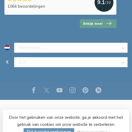
9.1
/10
1064 beoordelingen
Bekijk meer
€
Door het gebruiken van onze website, ga je akkoord met het
gebruik van cookies om onze website te verbeteren.
© Copyright 2026 R&M Verlichting
- Powered by
Lightspeed
-
Dit bericht verbergen
Lightspeed design
by
Dyvelopment
Meer over cookies »