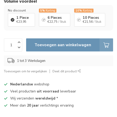
Volume voordeel
No discount
5%
Korting
10%
Korting
1 Piece
6 Pieces
10 Pieces
€23,95
€22,75
/ Stuk
€21,56
/ Stuk
Toevoegen aan winkelwagen
1 tot 3 Werkdagen
Toevoegen om te vergelijken
Deel dit product
Nederlandse
webshop
Veel producten
uit voorraad
leverbaar
Wij verzenden
wereldwijd
*
Meer dan
20 jaar
verlichtings ervaring