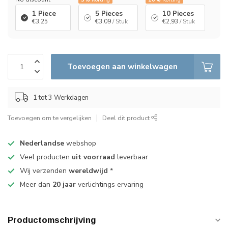
1 Piece
5 Pieces
10 Pieces
€3,25
€3,09
/ Stuk
€2,93
/ Stuk
Toevoegen aan winkelwagen
1 tot 3 Werkdagen
Toevoegen om te vergelijken
Deel dit product
Nederlandse
webshop
Veel producten
uit voorraad
leverbaar
Wij verzenden
wereldwijd
*
Meer dan
20 jaar
verlichtings ervaring
Productomschrijving