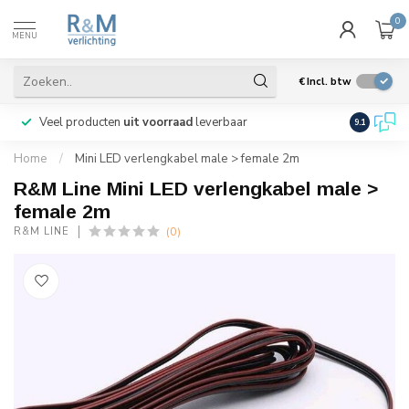
0
MENU
€
Incl. btw
Veel producten
uit voorraad
leverbaar
Wij verze
9.1
Home
/
Mini LED verlengkabel male > female 2m
R&M Line Mini LED verlengkabel male >
female 2m
(0)
R&M LINE