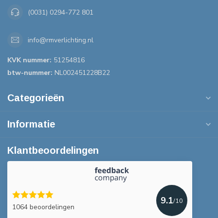
(0031) 0294-772 801
info@rmverlichting.nl
KVK nummer:
51254816
btw-nummer:
NL002451228B22
Categorieën
Informatie
Klantbeoordelingen
9.1
/10
1064 beoordelingen