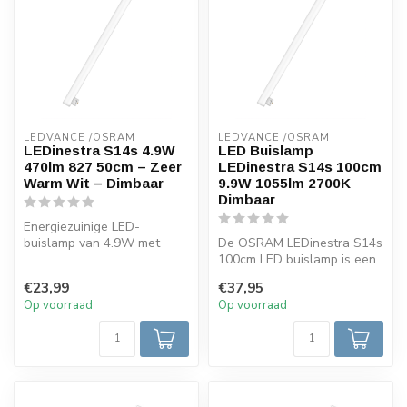
LEDVANCE /OSRAM 
LEDVANCE /OSRAM 
LEDinestra S14s 4.9W
LED Buislamp
470lm 827 50cm – Zeer
LEDinestra S14s 100cm
Warm Wit – Dimbaar
9.9W 1055lm 2700K
Dimbaar
Energiezuinige LED-
buislamp van 4.9W met
De OSRAM LEDinestra S14s
S14s-fitting, 470 lumen
100cm LED buislamp is een
lichtopbrengst ...
efficiënte, dimbare
€23,99
€37,95
vervanger...
Op voorraad
Op voorraad