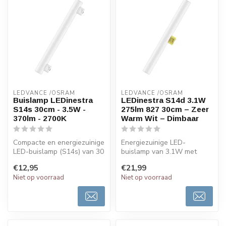
LEDVANCE /OSRAM 
LEDVANCE /OSRAM 
Buislamp LEDinestra
LEDinestra S14d 3.1W
S14s 30cm - 3.5W -
275lm 827 30cm – Zeer
370lm - 2700K
Warm Wit – Dimbaar
Compacte en energiezuinige
Energiezuinige LED-
LED-buislamp (S14s) van 30
buislamp van 3.1W met
cm lang met warm wit licht...
S14d-fitting, 275 lumen
€12,95
€21,99
lichtopbrengst ...
Niet op voorraad
Niet op voorraad