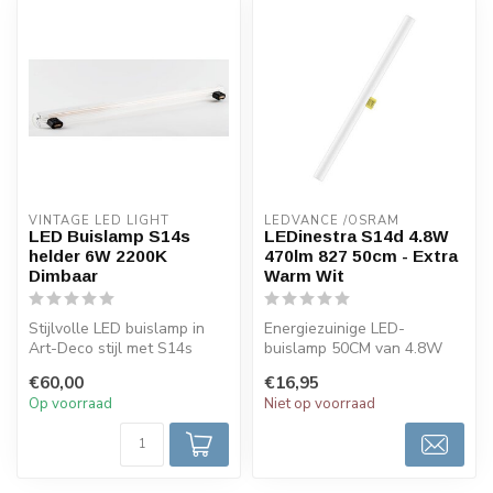
VINTAGE LED LIGHT
LEDVANCE /OSRAM 
LED Buislamp S14s
LEDinestra S14d 4.8W
helder 6W 2200K
470lm 827 50cm - Extra
Dimbaar
Warm Wit
Stijlvolle LED buislamp in
Energiezuinige LED-
Art-Deco stijl met S14s
buislamp 50CM van 4.8W
fitting, warm amberlicht
met S14d-fitting, 470 lumen
€60,00
€16,95
(220...
lichtopbre...
Op voorraad
Niet op voorraad