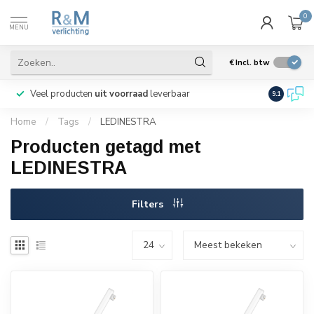
0
MENU
€
Incl. btw
Veel producten
uit voorraad
leverbaar
Wij verze
9.1
Home
/
Tags
/
LEDINESTRA
Producten getagd met
LEDINESTRA
Filters