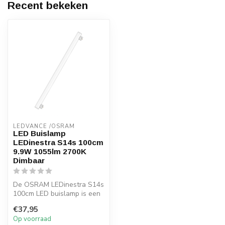
Recent bekeken
LEDVANCE /OSRAM 
LED Buislamp
LEDinestra S14s 100cm
9.9W 1055lm 2700K
Dimbaar
De OSRAM LEDinestra S14s
100cm LED buislamp is een
efficiënte, dimbare
€37,95
vervanger...
Op voorraad