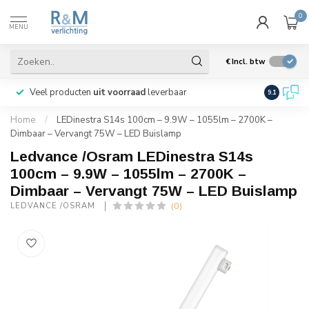
0
MENU
€
Incl. btw
Veel producten
uit voorraad
leverbaar
Wij verze
9.1
Home
/
LEDinestra S14s 100cm – 9.9W – 1055lm – 2700K –
Dimbaar – Vervangt 75W – LED Buislamp
Ledvance /Osram LEDinestra S14s
100cm – 9.9W – 1055lm – 2700K –
Dimbaar – Vervangt 75W – LED Buislamp
(0)
LEDVANCE /OSRAM 