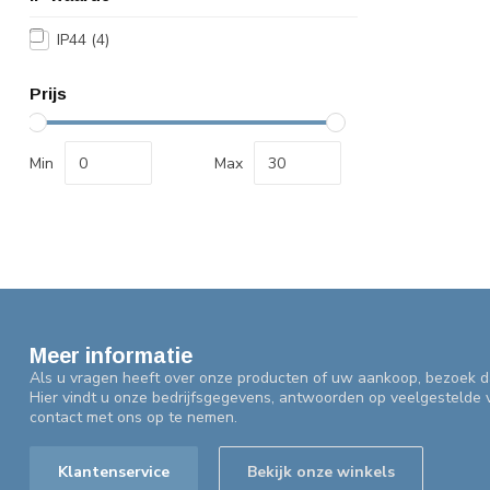
IP44
(4)
Prijs
Min
Max
Meer informatie
Als u vragen heeft over onze producten of uw aankoop, bezoek d
Hier vindt u onze bedrijfsgegevens, antwoorden op veelgestelde
contact met ons op te nemen.
Klantenservice
Bekijk onze winkels