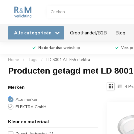
Alle categorieën
Groothandel/B2B
Blog
Nederlandse
webshop
Veel p
Home
/
Tags
/
LD 8001 AL-F55 elektra
Producten getagd met LD 8001 
4
Pro
Merken
Alle merken
ELEKTRA GmbH
Kleur en materiaal
Zwart, Antraciet
(1)