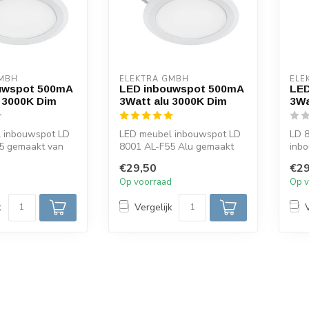
GMBH
ELEKTRA GMBH
ELE
uwspot 500mA
LED inbouwspot 500mA
LED
 3000K Dim
3Watt alu 3000K Dim
3Wa
 inbouwspot LD
LED meubel inbouwspot LD
LD 
5 gemaakt van
8001 AL-F55 Alu gemaakt
inb
n aluminium.
van aluminium. Voorzien van
alum
€29,50
€29
een...
CO...
d
Op voorraad
Op v
k
Vergelijk