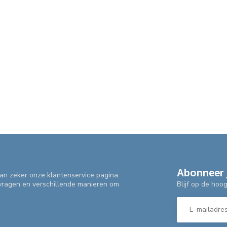
Abonneer 
an zeker onze klantenservice pagina.
Blijf op de hoo
 vragen en verschillende manieren om