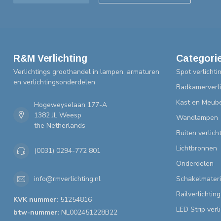
R&M Verlichting
Categori
Verlichtings groothandel in lampen, armaturen
Spot verlichti
en verlichtingsonderdelen
Badkamerverli
Kast en Meube
Hogeweyselaan 177-A
1382 JL Weesp
Wandlampen
the Netherlands
Buiten verlich
Lichtbronnen
(0031) 0294-772 801
Onderdelen
Schakelmateri
info@rmverlichting.nl
Railverlichting
KVK nummer:
51254816
LED Strip verl
btw-nummer:
NL002451228B22