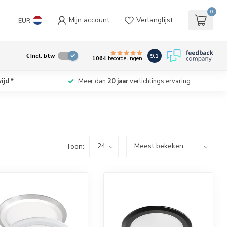
0
Mijn account
Verlanglijst
EUR
9.1
€
Incl. btw
1064
beoordelingen
ijd
*
Meer dan
20 jaar
verlichtings ervaring
Toon: