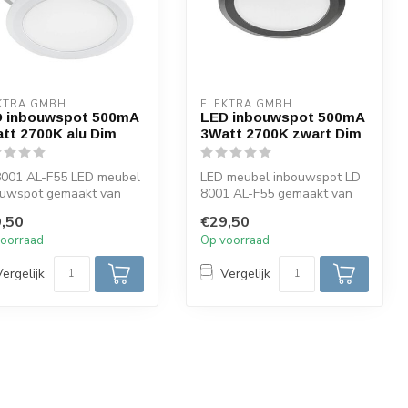
KTRA GMBH
ELEKTRA GMBH
 inbouwspot 500mA
LED inbouwspot 500mA
tt 2700K alu Dim
3Watt 2700K zwart Dim
8001 AL-F55 LED meubel
LED meubel inbouwspot LD
ouwspot gemaakt van
8001 AL-F55 gemaakt van
inium. Voorzien van een
zwart gespoten aluminium.
,50
€29,50
Vo...
oorraad
Op voorraad
Vergelijk
Vergelijk