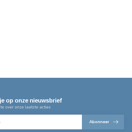
je op onze nieuwsbrief
gte over onze laatste acties
Abonneer