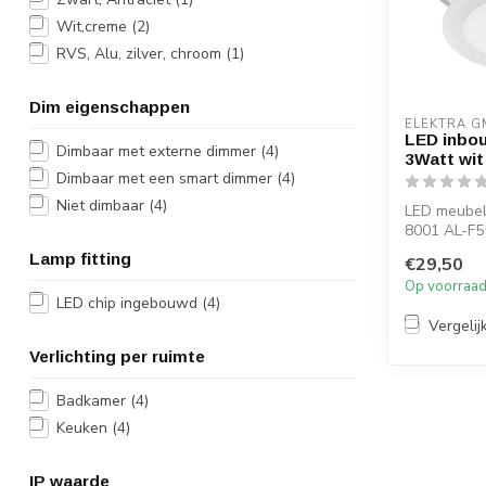
Wit,creme
(2)
RVS, Alu, zilver, chroom
(1)
Dim eigenschappen
ELEKTRA 
LED inbo
Dimbaar met externe dimmer
(4)
3Watt wit
Dimbaar met een smart dimmer
(4)
Niet dimbaar
(4)
LED meubel
8001 AL-F5
wit gespote
Lamp fitting
€29,50
Voorzie...
Op voorraa
LED chip ingebouwd
(4)
Vergelij
Verlichting per ruimte
Badkamer
(4)
Keuken
(4)
IP waarde