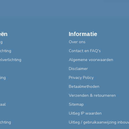
eën
Informatie
ng
Over ons
chting
Contact en FAQ's
lverlichting
Algemene voorwaarden
Disclaimer
ting
Privacy Policy
Betaalmethoden
Verzenden & retourneren
aal
Sitemap
Uitleg IP waarden
ichting
Uitleg / gebruikaanwijzing inbo