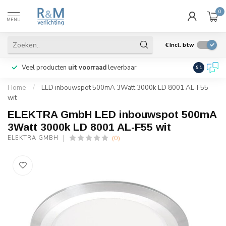
0
MENU
€
Incl. btw
Veel producten
uit voorraad
leverbaar
Wij verze
9.1
Home
/
LED inbouwspot 500mA 3Watt 3000k LD 8001 AL-F55
wit
ELEKTRA GmbH LED inbouwspot 500mA
3Watt 3000k LD 8001 AL-F55 wit
(0)
ELEKTRA GMBH