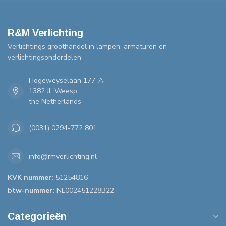
R&M Verlichting
Verlichtings groothandel in lampen, armaturen en
verlichtingsonderdelen
Hogeweyselaan 177-A
1382 JL Weesp
the Netherlands
(0031) 0294-772 801
info@rmverlichting.nl
KVK nummer:
51254816
btw-nummer:
NL002451228B22
Categorieën