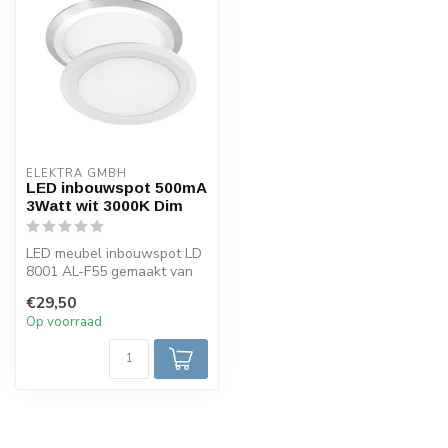
ELEKTRA GMBH
LED inbouwspot 500mA
3Watt wit 3000K Dim
LED meubel inbouwspot LD
8001 AL-F55 gemaakt van
wit gespoten aluminium.
€29,50
Voorzie...
Op voorraad