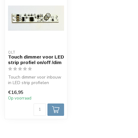
QLT
Touch dimmer voor LED
strip profiel on/off /dim
Touch dimmer voor inbouw
in LED strip profielen
ON/OFF/dim met blauw
€16,95
lampje 6...
Op voorraad