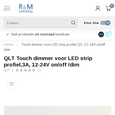
0
MENU
€
Incl. btw
Veel producten
uit voorraad
leverbaar
Wij verze
9.1
Home
/
Touch dimmer voor LED strip profiel,3A, 12-24V on/off
/dim
QLT Touch dimmer voor LED strip
profiel,3A, 12-24V on/off /dim
(0)
QLT