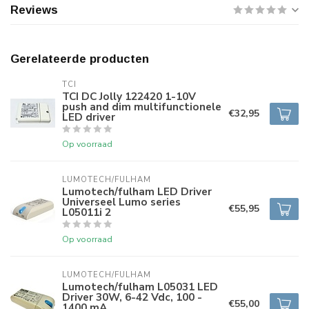
Reviews
Gerelateerde producten
TCI
TCI DC Jolly 122420 1-10V
push and dim multifunctionele
€32,95
LED driver
Op voorraad
LUMOTECH/FULHAM
Lumotech/fulham LED Driver
Universeel Lumo series
€55,95
L05011i 2
Op voorraad
LUMOTECH/FULHAM
Lumotech/fulham L05031 LED
Driver 30W, 6-42 Vdc, 100 -
€55,00
1400 mA