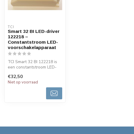
TCI
Smart 32 BI LED-driver
122218 –
Constantstroom LED-
voorschakelapparaat
TCI Smart 32 BI 122218 is
een constantstroom LED-
driver voor inbouw, met
€32,50
instelb...
Niet op voorraad