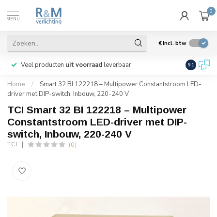
0
MENU
€
Incl. btw
Veel producten
uit voorraad
leverbaar
Wij verze
9.1
Home
/
Smart 32 BI 122218 – Multipower Constantstroom LED-
driver met DIP-switch, Inbouw, 220-240 V
TCI Smart 32 BI 122218 – Multipower
Constantstroom LED-driver met DIP-
switch, Inbouw, 220-240 V
(0)
TCI