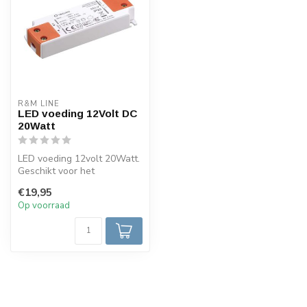
R&M LINE
LED voeding 12Volt DC
20Watt
LED voeding 12volt 20Watt.
Geschikt voor het
aansluiten van 12 volt DC
€19,95
LED verl...
Op voorraad