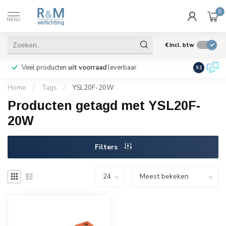
0
MENU
€
Incl. btw
Veel producten
uit voorraad
leverbaar
Wij verze
9.1
Home
/
Tags
/
YSL20F-20W
Producten getagd met YSL20F-
20W
Filters