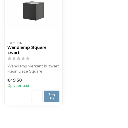
R&M LINE
Wandlamp Square
zwart
Wandlamp vierkant in zwart
kleur. Deze Square
wandlamp is gemaakt van
€49,50
aluminium...
Op voorraad