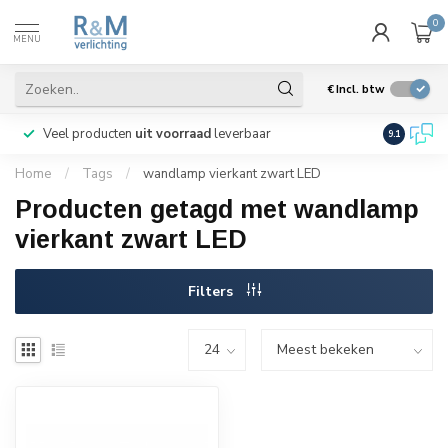
0
MENU
€
Incl. btw
Veel producten
uit voorraad
leverbaar
Wij verze
9.1
Home
/
Tags
/
wandlamp vierkant zwart LED
Producten getagd met wandlamp
vierkant zwart LED
Filters