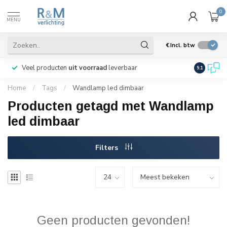
0
MENU
€
Incl. btw
Veel producten
uit voorraad
leverbaar
Wij verze
9.1
Home
/
Tags
/
Wandlamp led dimbaar
Producten getagd met Wandlamp
led dimbaar
Filters
Geen producten gevonden!