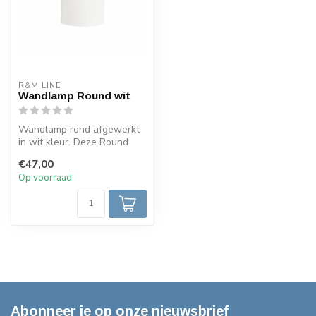
R&M LINE
Wandlamp Round wit
Wandlamp rond afgewerkt
in wit kleur. Deze Round
wandlamp is gemaakt van
€47,00
alumin...
Op voorraad
Abonneer je op onze nieuwsbrief