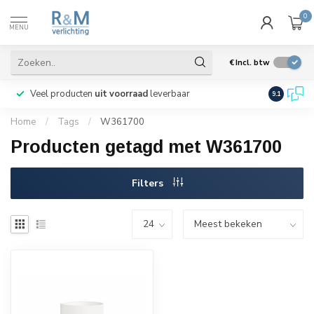
0
MENU
€
Incl. btw
Veel producten
uit voorraad
leverbaar
Wij verze
9.1
Home
/
Tags
/
W361700
Producten getagd met W361700
Filters