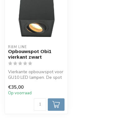
R&M LINE
Opbouwspot Obi1
vierkant zwart
Vierkante opbouwspot voor
GU10 LED lampen. De spot
is uitgevoerd in zwart en
€35,00
gem...
Op voorraad