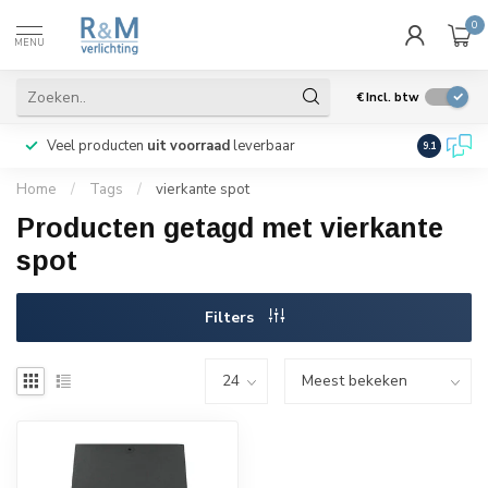
0
MENU
€
Incl. btw
Veel producten
uit voorraad
leverbaar
Wij verze
9.1
Home
/
Tags
/
vierkante spot
Producten getagd met vierkante
spot
Filters