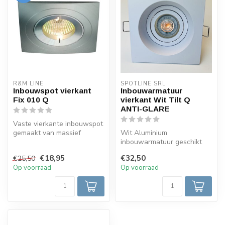
R&M LINE
SPOTLINE SRL
Inbouwspot vierkant
Inbouwarmatuur
Fix 010 Q
vierkant Wit Tilt Q
ANTI-GLARE
Vaste vierkante inbouwspot
gemaakt van massief
Wit Aluminium
aluminium met gedraaide
inbouwarmatuur geschikt
schroefba...
voor 12volt en 230volt LED
€18,95
€32,50
€25,50
Lampen. Deze In...
Op voorraad
Op voorraad