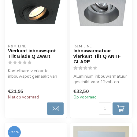
R&M LINE
R&M LINE
Vierkant inbouwspot
Inbouwarmatuur
Tilt Blade Q Zwart
vierkant Tilt Q ANTI-
GLARE
Kantelbare vierkante
inbouwspot gemaakt van
Aluminium inbouwarmatuur
zwart gespoten aluminium .
geschikt voor 12volt en
Door de f...
230volt LED Lampen. Deze
€21,95
€32,50
Inbouw...
Niet op voorraad
Op voorraad
-26%