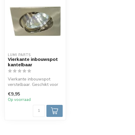
LUMI PARTS
Vierkante inbouwspot
kantelbaar
Vierkante inbouwspot
verstelbaar. Geschikt voor
LED lampen mr16 GU10
€9,95
230v en gu5...
Op voorraad