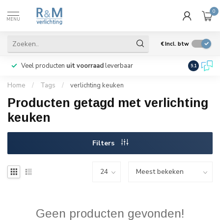
0
MENU
€
Incl. btw
Veel producten
uit voorraad
leverbaar
Wij verze
9.1
Home
/
Tags
/
verlichting keuken
Producten getagd met verlichting
keuken
Filters
Geen producten gevonden!