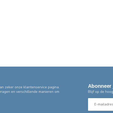
Abonneer 
an zeker onze klantenservice pagina.
Blijf op de hoo
 vragen en verschillende manieren om