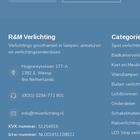
R&M Verlichting
Categori
Verlichtings groothandel in lampen, armaturen
Spot verlichti
en verlichtingsonderdelen
Badkamerverli
Kast en Meube
Hogeweyselaan 177-A
1382 JL Weesp
Wandlampen
the Netherlands
Buiten verlich
Lichtbronnen
(0031) 0294-772 801
Onderdelen
Schakelmateri
info@rmverlichting.nl
Railverlichting
KVK nummer:
51254816
LED Strip verl
btw-nummer:
NL002451228B22