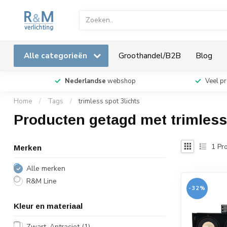
Alle categorieën
Groothandel/B2B
Blog
Nederlandse
webshop
Veel p
Home
/
Tags
/
trimless spot 3lichts
Producten getagd met trimless 
1
Pro
Merken
Alle merken
R&M Line
-32%
Kleur en materiaal
Zwart, Antraciet
(1)