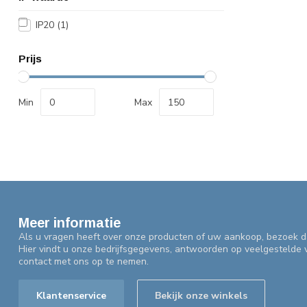
IP20
(1)
Prijs
Min
Max
Meer informatie
Als u vragen heeft over onze producten of uw aankoop, bezoek d
Hier vindt u onze bedrijfsgegevens, antwoorden op veelgestelde
contact met ons op te nemen.
Klantenservice
Bekijk onze winkels