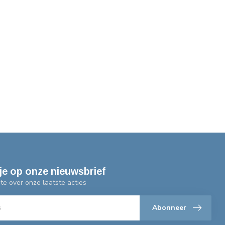
je op onze nieuwsbrief
gte over onze laatste acties
Abonneer