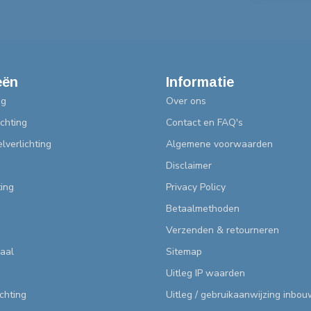
eën
Informatie
ng
Over ons
chting
Contact en FAQ's
lverlichting
Algemene voorwaarden
Disclaimer
ting
Privacy Policy
Betaalmethoden
Verzenden & retourneren
aal
Sitemap
Uitleg IP waarden
ichting
Uitleg / gebruikaanwijzing inbo