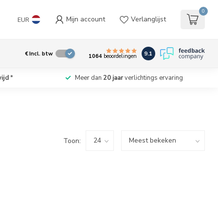
0
Mijn account
Verlanglijst
EUR
9.1
€
Incl. btw
1064
beoordelingen
ijd
*
Meer dan
20 jaar
verlichtings ervaring
Toon: