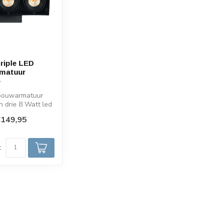
triple LED
rmatuur
nbouwarmatuur
n drie 8 Watt led
n optische l...
€149,95
d
k