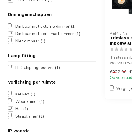
Dim eigenschappen
Dimbaar met externe dimmer
(1)
Dimbaar met een smart dimmer
(1)
R&M LINE
Trimless 
Niet dimbaar
(1)
inbouw a
Lamp fitting
Trimless i
voorzien va
LED chip ingebouwd
(1)
chip's en ee
€222,00
Op voorraa
Verlichting per ruimte
Vergelij
Keuken
(1)
Woonkamer
(1)
Hal
(1)
Slaapkamer
(1)
IP waarde