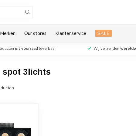
Merken
Our stores
Klantenservice
SALE
roducten
uit voorraad
leverbaar
Wij verzenden
wereldw
spot 3lichts
ducten