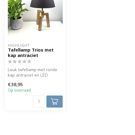
HIGHLIGHT
Tafellamp Trios met
kap antraciet
Leuk tafellamp met ronde
kap antraciet en LED
lichtbron. Deze set kan je zo
€38,95
neer...
Op voorraad