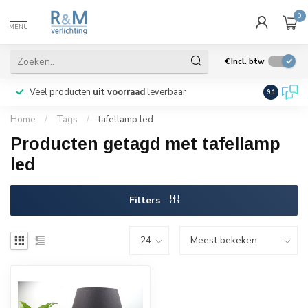
0
MENU
€
Incl. btw
Veel producten
uit voorraad
leverbaar
Wij verze
9.1
Home
/
Tags
/
tafellamp led
Producten getagd met tafellamp
led
Filters