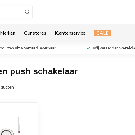
Merken
Our stores
Klantenservice
SALE
roducten
uit voorraad
leverbaar
Wij verzenden
wereldw
en push schakelaar
ducten