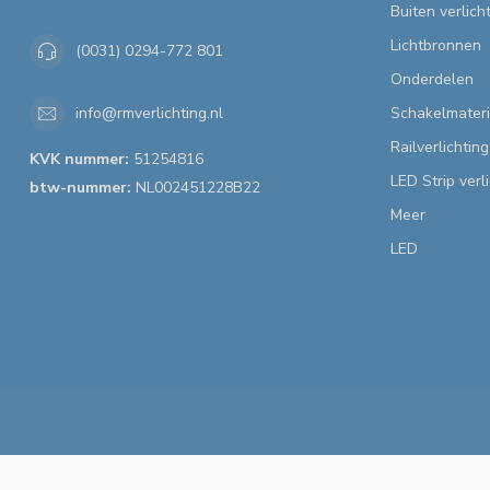
Buiten verlich
Lichtbronnen
(0031) 0294-772 801
Onderdelen
Schakelmateri
info@rmverlichting.nl
Railverlichting
KVK nummer:
51254816
LED Strip verl
btw-nummer:
NL002451228B22
Meer
LED