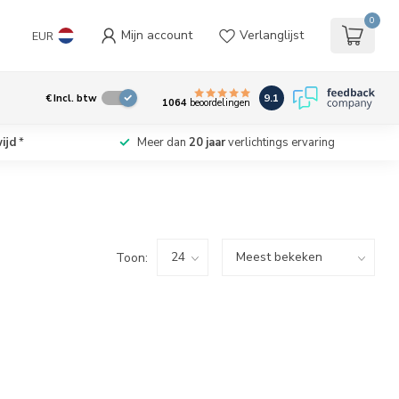
0
Mijn account
Verlanglijst
EUR
9.1
€
Incl. btw
1064
beoordelingen
ijd
*
Meer dan
20 jaar
verlichtings ervaring
Toon: