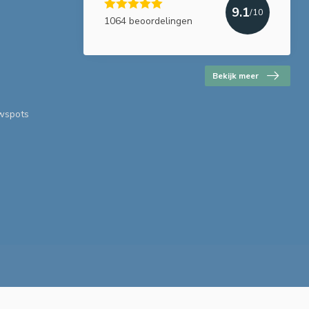
9.1
/10
1064 beoordelingen
Bekijk meer
uwspots