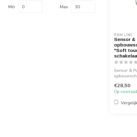
Min
Max
R&M LINE
Sensor & 
opbouwsc
"Soft tou
schakelaa
Sensor & Pu
opbouwscha
touch dimm
€28,50
50/60HZ. De
Op voorraa
Vergelij