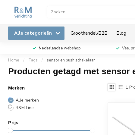
Alle categorieën
Groothandel/B2B
Blog
Nederlandse
webshop
Veel p
Home
/
Tags
/
sensor en push schakelaar
Producten getagd met sensor 
1
Pro
Merken
Alle merken
R&M Line
Prijs