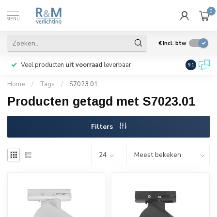
0
MENU
€
Incl. btw
aar
Wij verzenden
wereldwijd
*
9.1
Home
/
Tags
/
S7023.01
Producten getagd met S7023.01
Filters