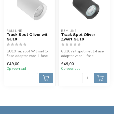
R&M LINE
R&M LINE
Track Spot Oliver wit
Track Spot Oliver
GU10
Zwart GU10
GU10 rail spot Wit met 1-
GU10 rail spot met 1-Fase
Fase adaptor voor 1-fase
adaptor voor 1-fase
railsysteem. De railspot is
railsysteem. De railspot is
€49,00
€49,00
ka...
kantel...
Op voorraad
Op voorraad