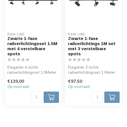
R&M LINE
R&M LINE
Zwarte 1-fase
Zwarte 1-fase
railverlichtingsset 1.5M
railverlichtings 1M set
met 4 verstelbare
met 3 verstelbare
spots
spots
Elegante 4-lichts
Elegante 3-lichts
railverlichtingsset 1.5Meter
railverlichtingsset 1 Meter
met verstelbare GU10-
met verstelbare GU10-
€139,00
€97,50
spots, zwar...
spots, zwarte...
Op voorraad
Op voorraad