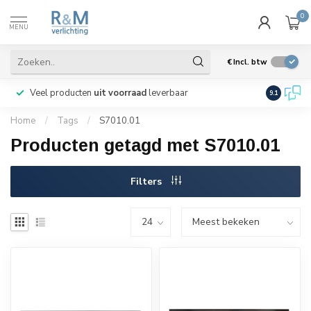
0
MENU
€
Incl. btw
Veel producten
uit voorraad
leverbaar
Wij verze
9.1
Home
/
Tags
/
S7010.01
Producten getagd met S7010.01
Filters