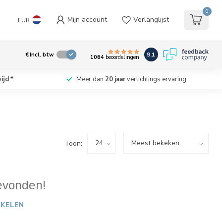
0
Mijn account
Verlanglijst
EUR
9.1
€
Incl. btw
1064
beoordelingen
ijd
*
Meer dan
20 jaar
verlichtings ervaring
Toon:
evonden!
KELEN