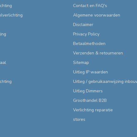
chting
Contact en FAQ's
lverlichting
Algemene voorwaarden
Disclaimer
ting
Privacy Policy
Betaalmethoden
Verzenden & retourneren
aal
Sitemap
Uitleg IP waarden
ichting
Uitleg / gebruikaanwijzing inbo
Uitleg Dimmers
Groothandel B2B
Verlichting reparatie
stores