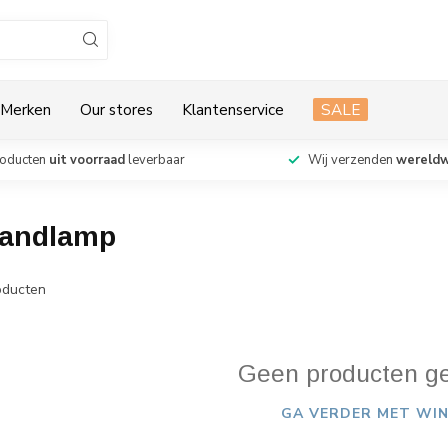
Merken
Our stores
Klantenservice
SALE
roducten
uit voorraad
leverbaar
Wij verzenden
wereldw
wandlamp
ducten
Geen producten g
GA VERDER MET WIN