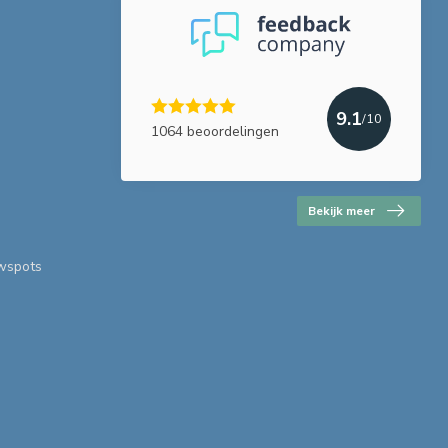
9.1
/10
1064 beoordelingen
Bekijk meer
uwspots