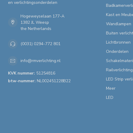
en verlichtingsonderdelen
Badkamerverli
Kast en Meube
Hogeweyselaan 177-A
1382 JL Weesp
Wandlampen
the Netherlands
Buiten verlich
Lichtbronnen
(0031) 0294-772 801
Onderdelen
Schakelmateri
info@rmverlichting.nl
Railverlichting
KVK nummer:
51254816
LED Strip verl
btw-nummer:
NL002451228B22
Meer
LED