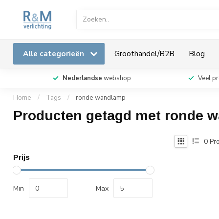
Alle categorieën
Groothandel/B2B
Blog
Nederlandse
webshop
Veel p
Home
/
Tags
/
ronde wandlamp
Producten getagd met ronde 
0
Pro
Prijs
Min
Max