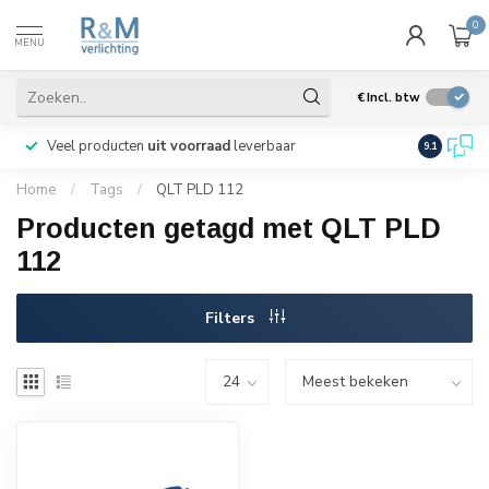
0
MENU
€
Incl. btw
Veel producten
uit voorraad
leverbaar
Wij verze
9.1
Home
/
Tags
/
QLT PLD 112
Producten getagd met QLT PLD
112
Filters