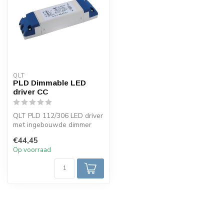
QLT
PLD Dimmable LED
driver CC
QLT PLD 112/306 LED driver
met ingebouwde dimmer
voor 350mA
€44,45
(A40PLD11200B) of 70...
Op voorraad