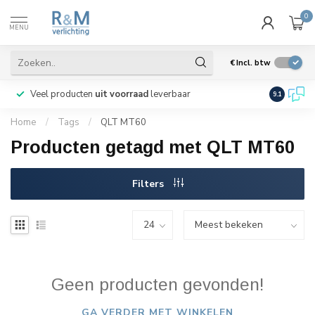
0
MENU
€
Incl. btw
Veel producten
uit voorraad
leverbaar
Wij verze
9.1
Home
/
Tags
/
QLT MT60
Producten getagd met QLT MT60
Filters
Geen producten gevonden!
GA VERDER MET WINKELEN