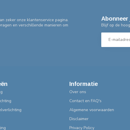
Abonneer 
an zeker onze klantenservice pagina.
Blijf op de hoo
 vragen en verschillende manieren om
eën
Informatie
ng
Over ons
chting
Contact en FAQ's
lverlichting
Algemene voorwaarden
Disclaimer
ting
Privacy Policy