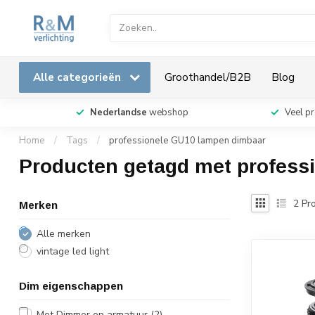
Alle categorieën
Groothandel/B2B
Blog
Nederlandse
webshop
Veel p
Home
/
Tags
/
professionele GU10 lampen dimbaar
Producten getagd met profess
2
Pro
Merken
Alle merken
vintage led light
Dim eigenschappen
Met Dimmer op armatuur
(2)