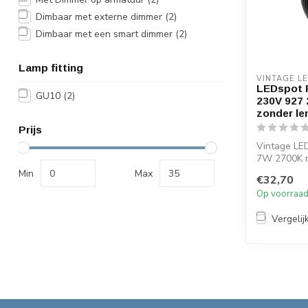
Dimbaar met externe dimmer
(2)
Dimbaar met een smart dimmer
(2)
Lamp fitting
VINTAGE L
LEDspot
GU10
(2)
230V 927
zonder le
Prijs
Vintage LE
7W 2700K m
Wordt gelev
Min
Max
€32,70
apart...
Op voorraa
Vergelij