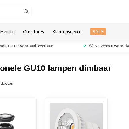
Merken
Our stores
Klantenservice
SALE
roducten
uit voorraad
leverbaar
Wij verzenden
wereldw
ionele GU10 lampen dimbaar
ducten