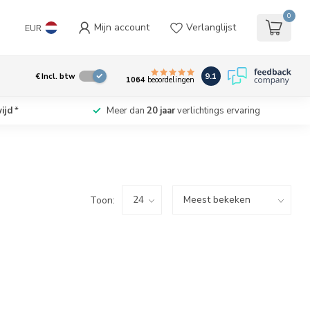
0
Mijn account
Verlanglijst
EUR
9.1
€
Incl. btw
1064
beoordelingen
ijd
*
Meer dan
20 jaar
verlichtings ervaring
Toon: