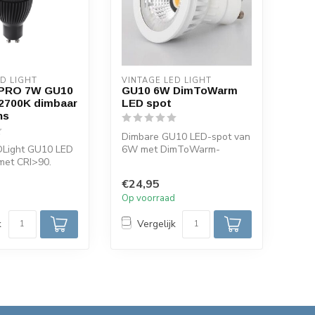
ED LIGHT
VINTAGE LED LIGHT
 PRO 7W GU10
GU10 6W DimToWarm
 2700K dimbaar
LED spot
ns
Dimbare GU10 LED-spot van
DLight GU10 LED
6W met DimToWarm-
et CRI>90.
technologie (2700K-1800K),
erd zonder lens,
hoge CRI v...
€24,95
d
Op voorraad
k
Vergelijk