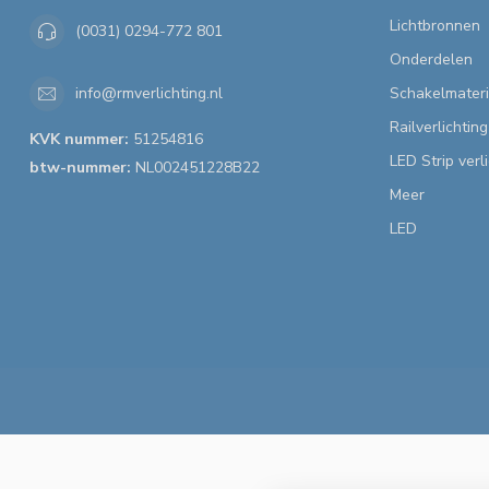
Lichtbronnen
(0031) 0294-772 801
Onderdelen
Schakelmateri
info@rmverlichting.nl
Railverlichting
KVK nummer:
51254816
LED Strip verl
btw-nummer:
NL002451228B22
Meer
LED