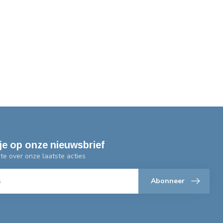
je op onze nieuwsbrief
gte over onze laatste acties
Abonneer