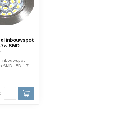
el inbouwspot
1.7w SMD
 inbouwspot
an SMD LED 1.7
m 2700k warm
d
k