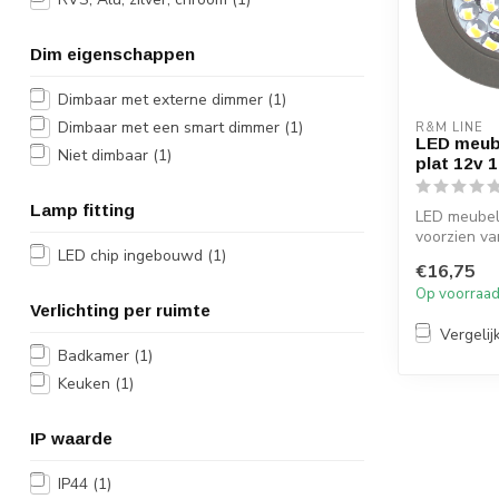
Dim eigenschappen
Dimbaar met externe dimmer
(1)
Dimbaar met een smart dimmer
(1)
R&M LINE
LED meub
Niet dimbaar
(1)
plat 12v 
Lamp fitting
LED meubel
voorzien v
LED chip ingebouwd
(1)
watt, 130l
€16,75
wit. De pl...
Op voorraa
Verlichting per ruimte
Vergelij
Badkamer
(1)
Keuken
(1)
IP waarde
IP44
(1)