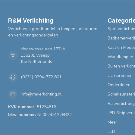
R&M Verlichting
Categori
Verlichtings groothandel in lampen, armaturen
Spot verlichti
en verlichtingsonderdelen
Badkamerverli
Kast en Meube
Hogeweyselaan 177-A
1382 JL Weesp
Wandlampen
the Netherlands
Buiten verlich
Lichtbronnen
(0031) 0294-772 801
Onderdelen
Schakelmateri
info@rmverlichting.nl
Railverlichting
KVK nummer:
51254816
LED Strip verl
btw-nummer:
NL002451228B22
Meer
LED