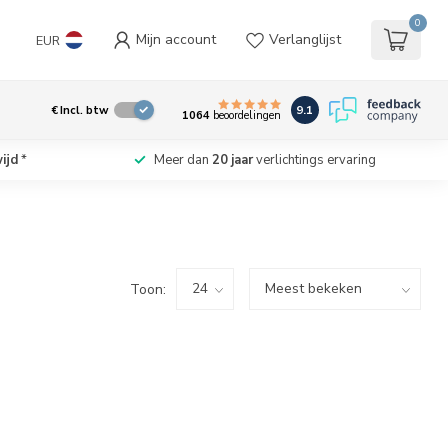
0
Mijn account
Verlanglijst
EUR
9.1
€
Incl. btw
1064
beoordelingen
ijd
*
Meer dan
20 jaar
verlichtings ervaring
Toon: