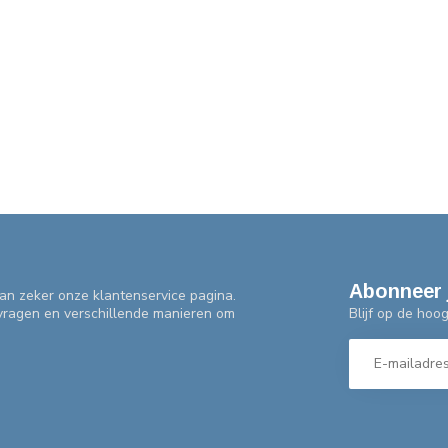
Abonneer 
an zeker onze klantenservice pagina.
Blijf op de hoo
 vragen en verschillende manieren om