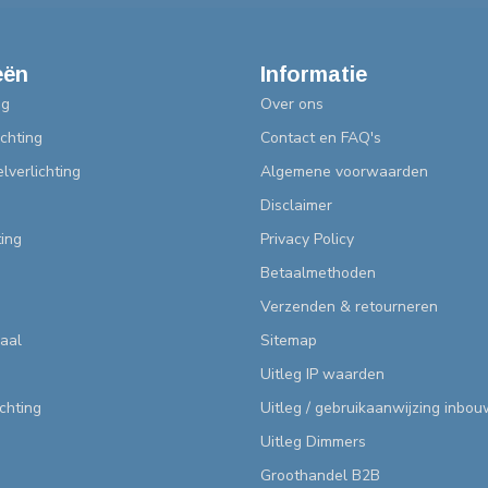
eën
Informatie
ng
Over ons
chting
Contact en FAQ's
lverlichting
Algemene voorwaarden
Disclaimer
ting
Privacy Policy
Betaalmethoden
Verzenden & retourneren
aal
Sitemap
Uitleg IP waarden
ichting
Uitleg / gebruikaanwijzing inbo
Uitleg Dimmers
Groothandel B2B