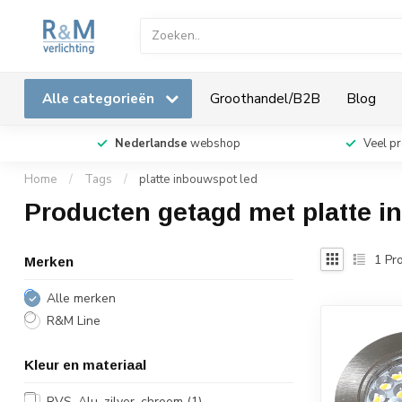
Alle categorieën
Groothandel/B2B
Blog
Nederlandse
webshop
Veel p
Home
/
Tags
/
platte inbouwspot led
Producten getagd met platte i
1
Pro
Merken
Alle merken
R&M Line
Kleur en materiaal
RVS, Alu, zilver, chroom
(1)