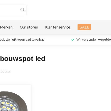
Merken
Our stores
Klantenservice
SALE
roducten
uit voorraad
leverbaar
Wij verzenden
wereldw
nbouwspot led
ducten