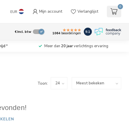
0
Mijn account
Verlanglijst
EUR
9.1
€
Incl. btw
1064
beoordelingen
ijd
*
Meer dan
20 jaar
verlichtings ervaring
Toon:
evonden!
KELEN