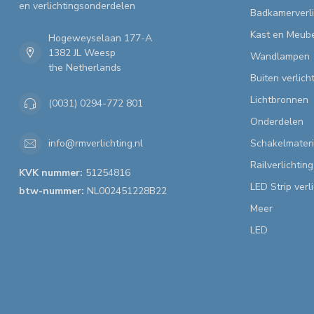
en verlichtingsonderdelen
Badkamerverli
Kast en Meube
Hogeweyselaan 177-A
1382 JL Weesp
Wandlampen
the Netherlands
Buiten verlich
Lichtbronnen
(0031) 0294-772 801
Onderdelen
Schakelmateri
info@rmverlichting.nl
Railverlichting
KVK nummer:
51254816
LED Strip verl
btw-nummer:
NL002451228B22
Meer
LED