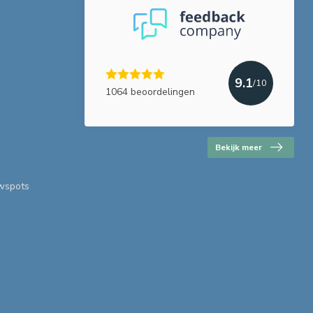
9.1
/10
1064 beoordelingen
Bekijk meer
uwspots