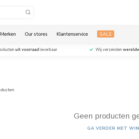
Merken
Our stores
Klantenservice
SALE
roducten
uit voorraad
leverbaar
Wij verzenden
wereldw
ducten
Geen producten g
GA VERDER MET WIN