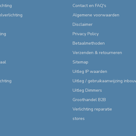
chting
Contact en FAQ's
lverlichting
Algemene voorwaarden
Disclaimer
ting
Privacy Policy
Betaalmethoden
Verzenden & retourneren
aal
Sitemap
Uitleg IP waarden
ichting
Uitleg / gebruikaanwijzing inbo
Uitleg Dimmers
Groothandel B2B
Verlichting reparatie
stores