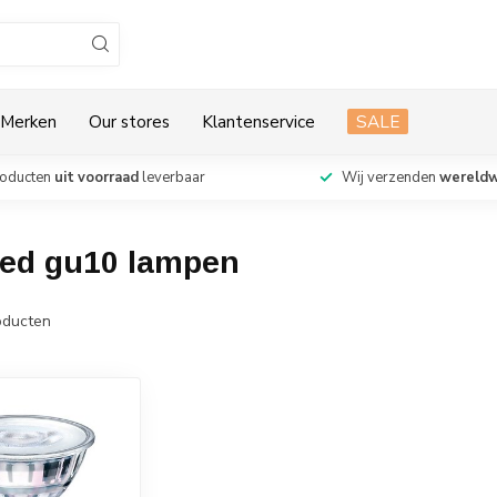
Merken
Our stores
Klantenservice
SALE
roducten
uit voorraad
leverbaar
Wij verzenden
wereldw
led gu10 lampen
ducten