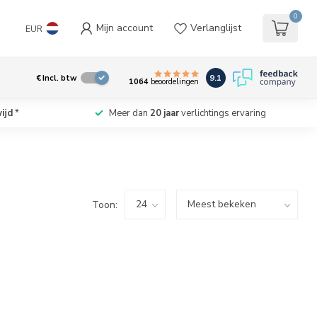
0
Mijn account
Verlanglijst
EUR
9.1
€
Incl. btw
1064
beoordelingen
ijd
*
Meer dan
20 jaar
verlichtings ervaring
Toon: