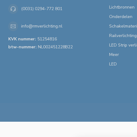
Lichtbronnen
(0031) 0294-772 801
Onderdelen
Schakelmateri
info@rmverlichting.nl
Railverlichting
KVK nummer:
51254816
LED Strip verl
btw-nummer:
NL002451228B22
Meer
LED