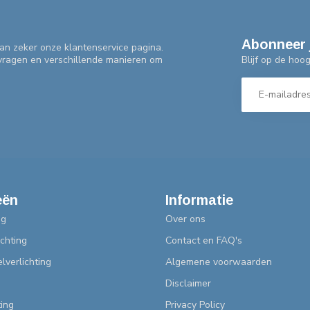
Abonneer 
an zeker onze klantenservice pagina.
Blijf op de hoo
 vragen en verschillende manieren om
eën
Informatie
ng
Over ons
chting
Contact en FAQ's
lverlichting
Algemene voorwaarden
Disclaimer
ting
Privacy Policy