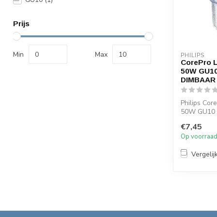
Prijs
Min
Max
PHILIPS
CorePro 
50W GU10
DIMBAAR
Philips Cor
50W GU10 
dimbaar, 2
€7,45
LED GU10 2.
Op voorraa
Vergelij