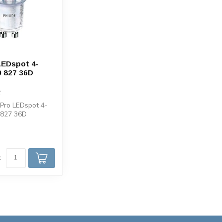
LEDspot 4-
 827 36D
ePro LEDspot 4-
827 36D
700k warm white.
..
d
k