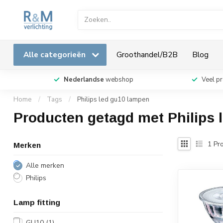
Alle categorieën
Groothandel/B2B
Blog
Nederlandse
webshop
Veel p
Home
/
Tags
/
Philips led gu10 lampen
Producten getagd met Philips 
1
Pro
Merken
Alle merken
Philips
Lamp fitting
GU10
(1)