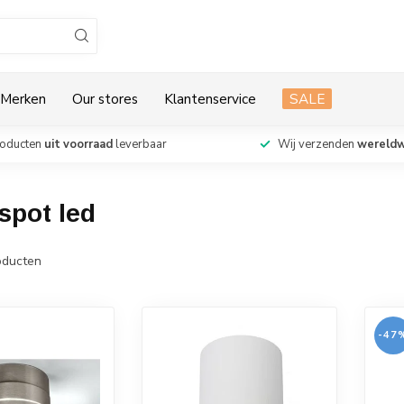
Merken
Our stores
Klantenservice
SALE
roducten
uit voorraad
leverbaar
Wij verzenden
wereldw
spot led
ducten
-47