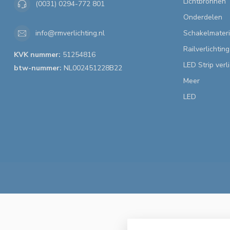
Lichtbronnen
(0031) 0294-772 801
Onderdelen
Schakelmateri
info@rmverlichting.nl
Railverlichting
KVK nummer:
51254816
LED Strip verl
btw-nummer:
NL002451228B22
Meer
LED