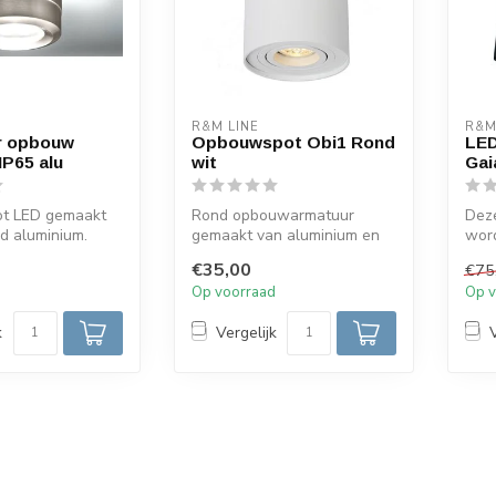
R&M LINE
R&M
r opbouw
Opbouwspot Obi1 Rond
LED
IP65 alu
wit
Gai
t LED gemaakt
Rond opbouwarmatuur
Dez
d aluminium.
gemaakt van aluminium en
wor
s plafond- of
uitgevoerd in het wit. Deze
Een 
€35,00
€75
opbouws...
van 
d
Op voorraad
Op v
k
Vergelijk