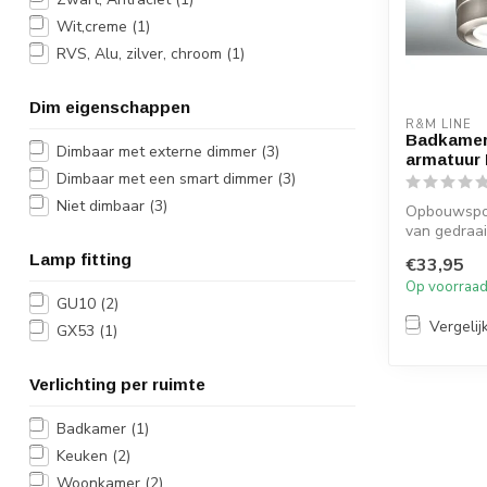
Wit,creme
(1)
RVS, Alu, zilver, chroom
(1)
Dim eigenschappen
R&M LINE
Badkame
Dimbaar met externe dimmer
(3)
armatuur 
Dimbaar met een smart dimmer
(3)
Niet dimbaar
(3)
Opbouwspo
van gedraai
Geschikt al
Lamp fitting
€33,95
wand lam...
Op voorraa
GU10
(2)
Vergelij
GX53
(1)
Verlichting per ruimte
Badkamer
(1)
Keuken
(2)
Woonkamer
(2)