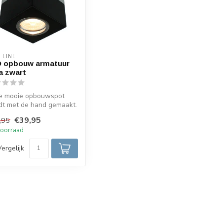
 LINE
 opbouw armatuur
a zwart
e mooie opbouwspot
dt met de hand gemaakt.
design spot gemaakt
€39,95
,95
zwa...
oorraad
Vergelijk