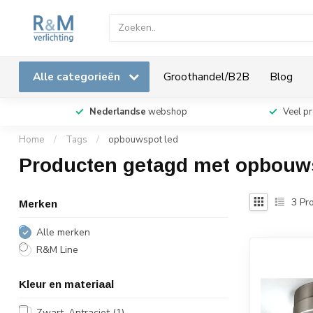
Alle categorieën
Groothandel/B2B
Blog
Nederlandse
webshop
Veel p
Home
/
Tags
/
opbouwspot led
Producten getagd met opbouw
3
Pro
Merken
Alle merken
R&M Line
Kleur en materiaal
Zwart, Antraciet
(1)