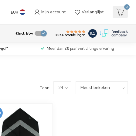
0
Mijn account
Verlanglijst
EUR
9.1
€
Incl. btw
1064
beoordelingen
ijd
*
Meer dan
20 jaar
verlichtings ervaring
Toon:
%