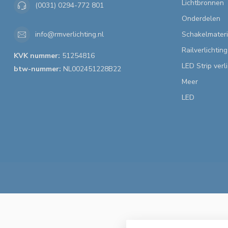
Lichtbronnen
(0031) 0294-772 801
Onderdelen
Schakelmateri
info@rmverlichting.nl
Railverlichting
KVK nummer:
51254816
LED Strip verl
btw-nummer:
NL002451228B22
Meer
LED