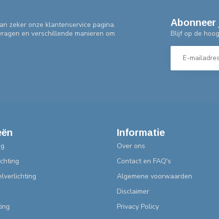
Abonneer 
an zeker onze klantenservice pagina.
Blijf op de hoo
 vragen en verschillende manieren om
eën
Informatie
ng
Over ons
chting
Contact en FAQ's
lverlichting
Algemene voorwaarden
Disclaimer
ting
Privacy Policy