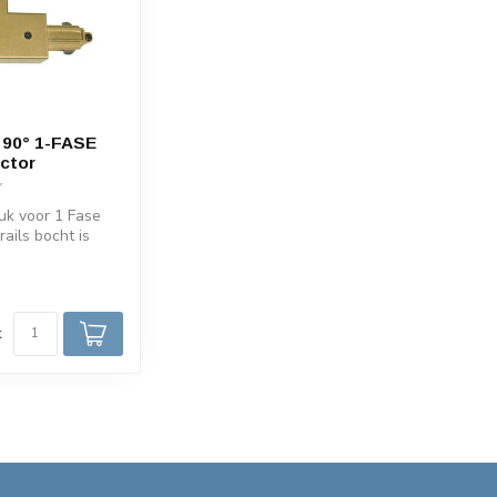
 90° 1-FASE
ector
uk voor 1 Fase
 rails bocht is
 wit, zwart en...
d
k