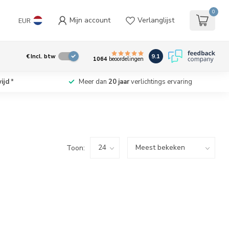
0
Mijn account
Verlanglijst
EUR
9.1
€
Incl. btw
1064
beoordelingen
ijd
*
Meer dan
20 jaar
verlichtings ervaring
Toon: