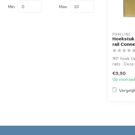
Min
Max
R&M LINE
Hoekstuk
rail Conn
90° hoek st
rails . Deze
leverbaar in
€9,90
Op voorraa
Vergelij