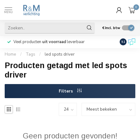
0
MENU
€
Incl. btw
Veel producten
uit voorraad
leverbaar
Wij verze
9.1
Home
/
Tags
/
led spots driver
Producten getagd met led spots
driver
Filters
Geen producten gevonden!