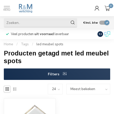
0
MENU
€
Incl. btw
Veel producten
uit voorraad
leverbaar
Wij verze
9.1
Home
/
Tags
/
led meubel spots
Producten getagd met led meubel
spots
Filters