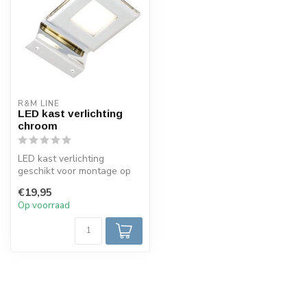
R&M LINE
LED kast verlichting
chroom
LED kast verlichting
geschikt voor montage op
de keukenkasten, badkamer
€19,95
kasten e...
Op voorraad