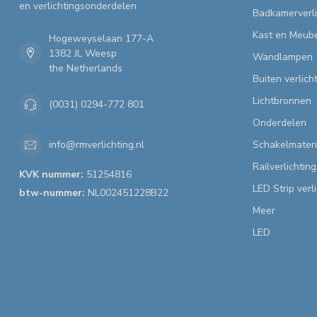
en verlichtingsonderdelen
Badkamerverli
Kast en Meube
Hogeweyselaan 177-A
1382 JL Weesp
Wandlampen
the Netherlands
Buiten verlich
Lichtbronnen
(0031) 0294-772 801
Onderdelen
Schakelmateri
info@rmverlichting.nl
Railverlichting
KVK nummer:
51254816
LED Strip verl
btw-nummer:
NL002451228B22
Meer
LED