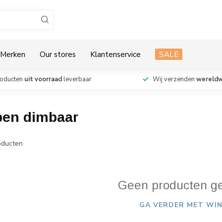
Merken
Our stores
Klantenservice
SALE
roducten
uit voorraad
leverbaar
Wij verzenden
wereldw
pen dimbaar
ducten
Geen producten g
GA VERDER MET WIN