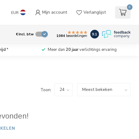
0
Mijn account
Verlanglijst
EUR
9.1
€
Incl. btw
1064
beoordelingen
ijd
*
Meer dan
20 jaar
verlichtings ervaring
Toon:
evonden!
KELEN