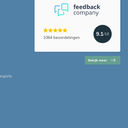
9.1
/10
1064 beoordelingen
Bekijk meer
uwspots