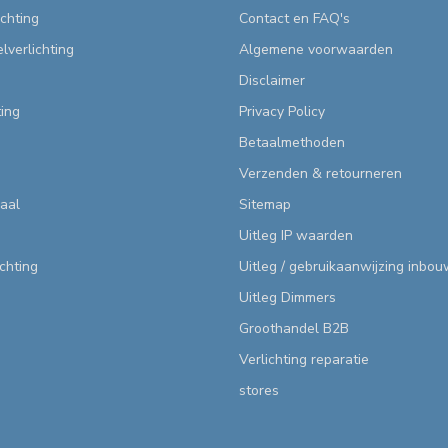
chting
Contact en FAQ's
lverlichting
Algemene voorwaarden
Disclaimer
ting
Privacy Policy
Betaalmethoden
Verzenden & retourneren
aal
Sitemap
Uitleg IP waarden
ichting
Uitleg / gebruikaanwijzing inbo
Uitleg Dimmers
Groothandel B2B
Verlichting reparatie
stores