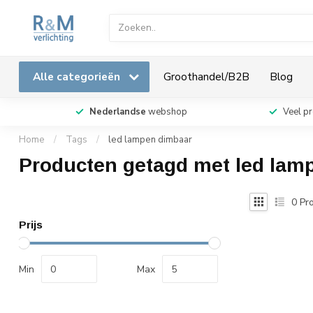
Alle categorieën
Groothandel/B2B
Blog
Nederlandse
webshop
Veel p
Home
/
Tags
/
led lampen dimbaar
Producten getagd met led lam
0
Pro
Prijs
Min
Max