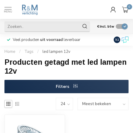
0
MENU
€
Incl. btw
Veel producten
uit voorraad
leverbaar
Wij verze
9.1
Home
/
Tags
/
led lampen 12v
Producten getagd met led lampen
12v
Filters