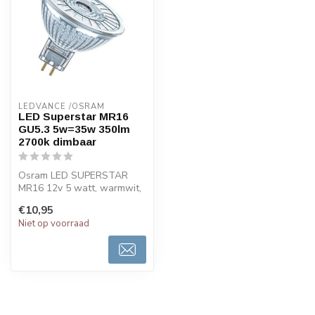
LEDVANCE /OSRAM 
LED Superstar MR16
GU5.3 5w=35w 350lm
2700k dimbaar
Osram LED SUPERSTAR
MR16 12v 5 watt, warmwit,
dimbaar. Dimbare zeer
€10,95
energiezuini...
Niet op voorraad