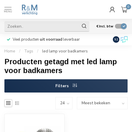
0
MENU
€
Incl. btw
Veel producten
uit voorraad
leverbaar
Wij verze
9.1
Home
/
Tags
/
led lamp voor badkamers
Producten getagd met led lamp
voor badkamers
Filters