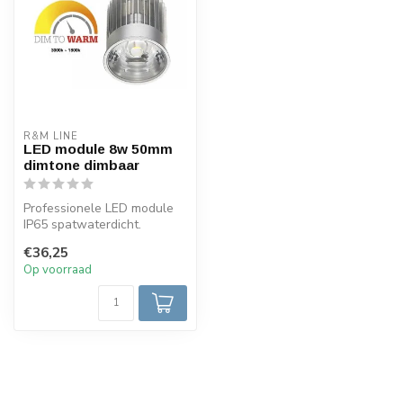
R&M LINE
LED module 8w 50mm
dimtone dimbaar
Professionele LED module
IP65 spatwaterdicht.
Geschikt voor gebruikt in de
€36,25
badka...
Op voorraad