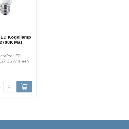
LED Kogellamp
 2700K Mat
CorePro LED
E27 2.2W is een
ige vervanger
d
k