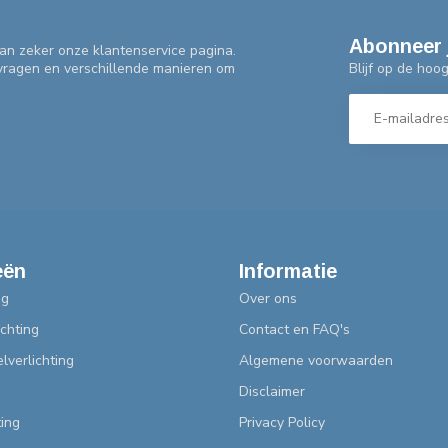
Abonneer 
an zeker onze klantenservice pagina.
Blijf op de hoo
 vragen en verschillende manieren om
eën
Informatie
ng
Over ons
chting
Contact en FAQ's
lverlichting
Algemene voorwaarden
Disclaimer
ting
Privacy Policy