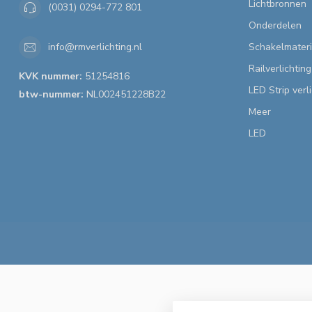
Lichtbronnen
(0031) 0294-772 801
Onderdelen
Schakelmateri
info@rmverlichting.nl
Railverlichting
KVK nummer:
51254816
LED Strip verl
btw-nummer:
NL002451228B22
Meer
LED