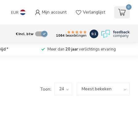
0
Mijn account
Verlanglijst
EUR
9.1
€
Incl. btw
1064
beoordelingen
ijd
*
Meer dan
20 jaar
verlichtings ervaring
Toon: