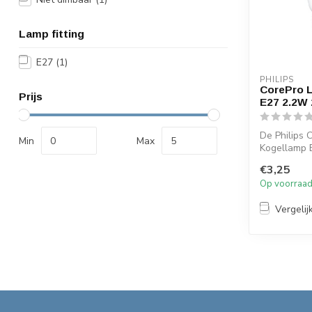
Lamp fitting
E27
(1)
PHILIPS
CorePro 
Prijs
E27 2.2W
De Philips 
Min
Max
Kogellamp 
energiezuin
€3,25
voor 2...
Op voorraa
Vergelij