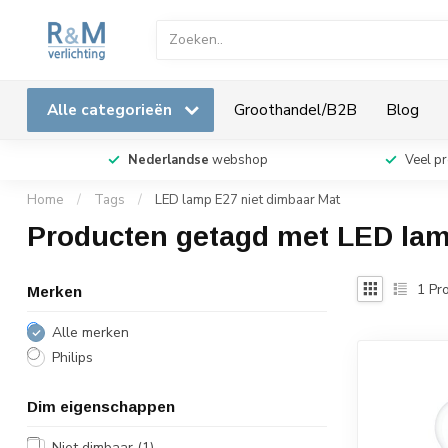
Alle categorieën
Groothandel/B2B
Blog
Nederlandse
webshop
Veel p
Home
/
Tags
/
LED lamp E27 niet dimbaar Mat
Producten getagd met LED lam
1
Pro
Merken
Alle merken
Philips
Dim eigenschappen
Niet dimbaar
(1)