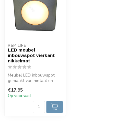
R&M LINE
LED meubel
inbouwspot vierkant
nikkelmat
Meubel LED inbouwspot
gemaakt van metaal en
mooi afgewerkt in RVS.
€17,95
Deze vierkan...
Op voorraad