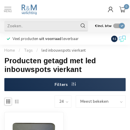
0
MENU
€
Incl. btw
Veel producten
uit voorraad
leverbaar
Wij verze
9.1
Home
/
Tags
/
led inbouwspots vierkant
Producten getagd met led
inbouwspots vierkant
Filters