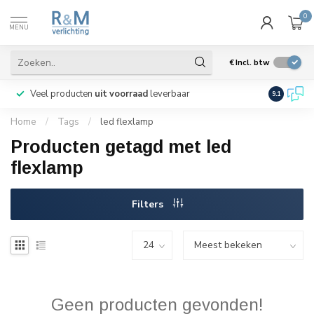
0
MENU
€
Incl. btw
Veel producten
uit voorraad
leverbaar
Wij verze
9.1
Home
/
Tags
/
led flexlamp
Producten getagd met led
flexlamp
Filters
Geen producten gevonden!