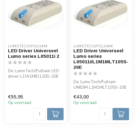
LUMOTECH/FULHAM
LUMOTECH/FULHAM
LED Driver Universeel
LED Driver Universeel
Lumo series L05011i 2
Lumo series
L05011i/L1M1MLT105S-
20E
De LumoTech/Fulham LED
driver L1W1MID120D-20E
/L05011i 2 instelbaar.
De LumoTech/Fulham
Eenvoudig...
UNIDIM L1M1MLT105S-20E
is een hoogwaardige LED-
€55,95
€43,00
driver, ontwo...
Op voorraad
Op voorraad