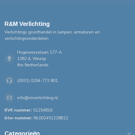
R&M Verlichting
Verlichtings groothandel in lampen, armaturen en
verlichtingsonderdelen
Hogeweyselaan 177-A
1382 JL Weesp
the Netherlands
(0031) 0294-772 801
info@rmverlichting.nl
KVK nummer:
51254816
btw-nummer:
NL002451228B22
Categorieën