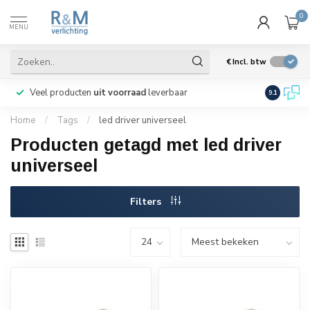
0
MENU
€
Incl. btw
Veel producten
uit voorraad
leverbaar
Wij verze
9.1
Home
/
Tags
/
led driver universeel
Producten getagd met led driver
universeel
Filters