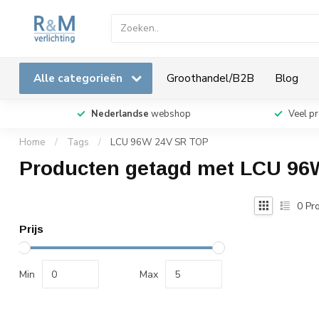
Alle categorieën
Groothandel/B2B
Blog
Nederlandse
webshop
Veel p
Home
/
Tags
/
LCU 96W 24V SR TOP
Producten getagd met LCU 96
0
Pro
Prijs
Min
Max