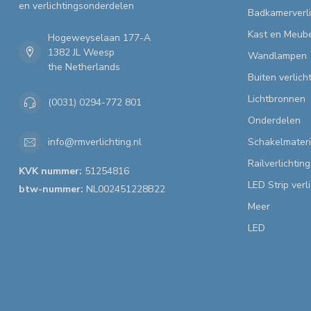
en verlichtingsonderdelen
Badkamerverli
Kast en Meube
Hogeweyselaan 177-A
1382 JL Weesp
Wandlampen
the Netherlands
Buiten verlich
Lichtbronnen
(0031) 0294-772 801
Onderdelen
Schakelmateri
info@rmverlichting.nl
Railverlichting
KVK nummer:
51254816
LED Strip verl
btw-nummer:
NL002451228B22
Meer
LED