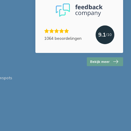
9.1
/10
1064 beoordelingen
Bekijk meer
uwspots