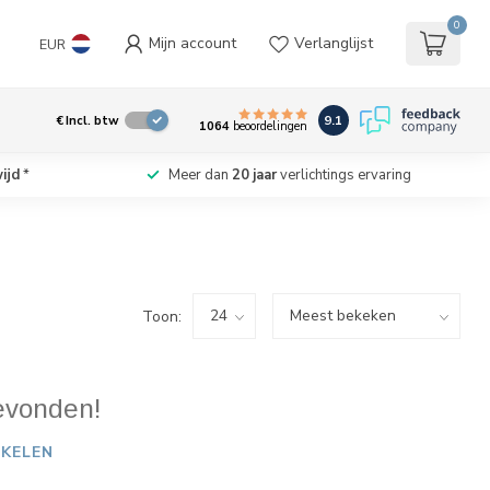
0
Mijn account
Verlanglijst
EUR
9.1
€
Incl. btw
1064
beoordelingen
ijd
*
Meer dan
20 jaar
verlichtings ervaring
Toon:
evonden!
KELEN