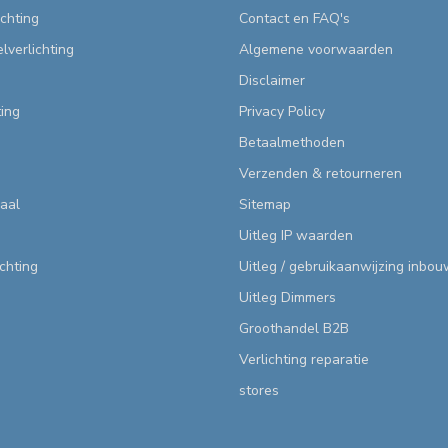
chting
Contact en FAQ's
lverlichting
Algemene voorwaarden
Disclaimer
ting
Privacy Policy
Betaalmethoden
Verzenden & retourneren
aal
Sitemap
Uitleg IP waarden
ichting
Uitleg / gebruikaanwijzing inbo
Uitleg Dimmers
Groothandel B2B
Verlichting reparatie
stores