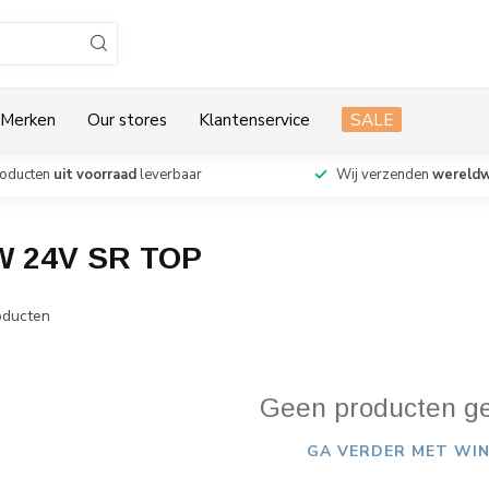
Merken
Our stores
Klantenservice
SALE
roducten
uit voorraad
leverbaar
Wij verzenden
wereldw
W 24V SR TOP
ducten
Geen producten g
GA VERDER MET WIN