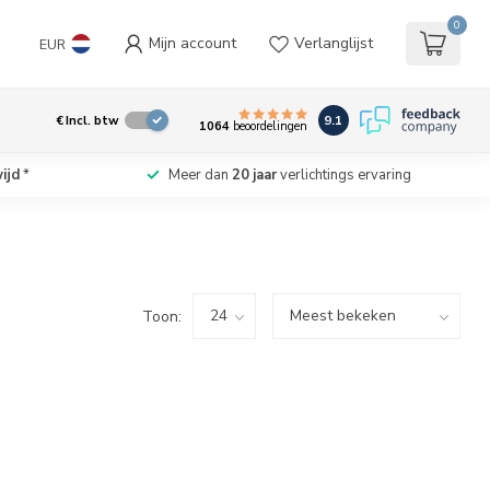
0
Mijn account
Verlanglijst
EUR
9.1
€
Incl. btw
1064
beoordelingen
ijd
*
Meer dan
20 jaar
verlichtings ervaring
Toon: