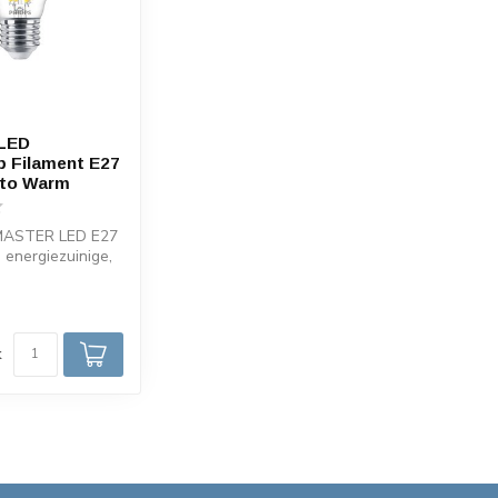
LED
 Filament E27
 to Warm
 MASTER LED E27
 energiezuinige,
D-lamp met Dim-
d
k