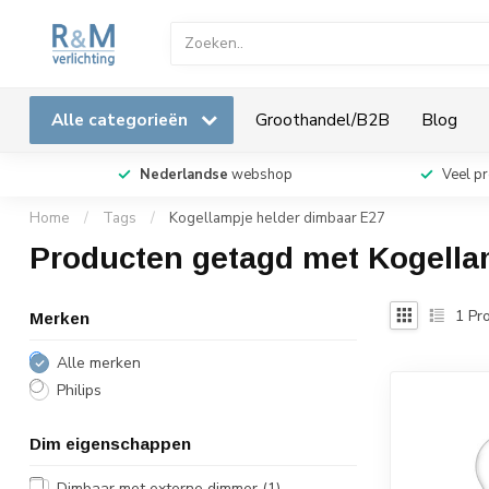
Alle categorieën
Groothandel/B2B
Blog
Nederlandse
webshop
Veel p
Home
/
Tags
/
Kogellampje helder dimbaar E27
Producten getagd met Kogella
1
Pro
Merken
Alle merken
Philips
Dim eigenschappen
Dimbaar met externe dimmer
(1)