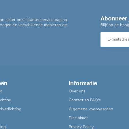
Abonneer 
an zeker onze klantenservice pagina.
Blijf op de hoo
 vragen en verschillende manieren om
eën
Informatie
ng
Over ons
chting
Contact en FAQ's
lverlichting
Algemene voorwaarden
Disclaimer
ting
Privacy Policy