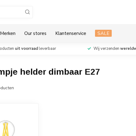
Merken
Our stores
Klantenservice
SALE
roducten
uit voorraad
leverbaar
Wij verzenden
wereldw
mpje helder dimbaar E27
ducten