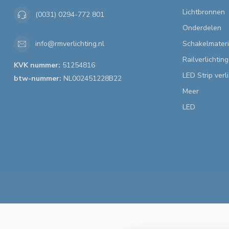
Lichtbronnen
(0031) 0294-772 801
Onderdelen
Schakelmateri
info@rmverlichting.nl
Railverlichting
KVK nummer:
51254816
LED Strip verl
btw-nummer:
NL002451228B22
Meer
LED