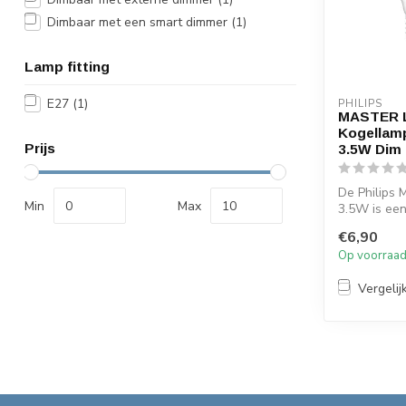
Dimbaar met een smart dimmer
(1)
Lamp fitting
E27
(1)
PHILIPS
MASTER 
Kogellamp
Prijs
3.5W Dim
De Philips
Min
Max
3.5W is een
dimbare LE
€6,90
t...
Op voorraa
Vergelij