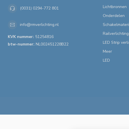
Lichtbronnen
(0031) 0294-772 801
Onderdelen
Schakelmateri
info@rmverlichting.nl
Railverlichting
KVK nummer:
51254816
LED Strip verl
btw-nummer:
NL002451228B22
Meer
LED