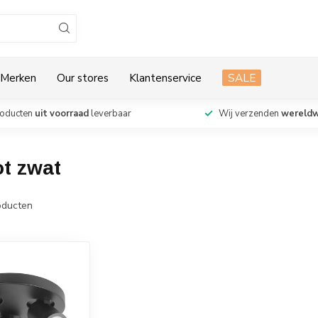
Merken
Our stores
Klantenservice
SALE
roducten
uit voorraad
leverbaar
Wij verzenden
wereldw
t zwat
ducten