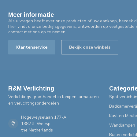
Meer informatie
Als u vragen heeft over onze producten of uw aankoop, bezoek d
Hier vindt u onze bedrijfsgegevens, antwoorden op veelgestelde
contact met ons op te nemen.
Klantenservice
Bekijk onze winkels
R&M Verlichting
Categori
Verlichtings groothandel in lampen, armaturen
Spot verlichti
en verlichtingsonderdelen
Badkamerverli
Kast en Meube
Hogeweyselaan 177-A
1382 JL Weesp
Wandlampen
the Netherlands
Buiten verlich