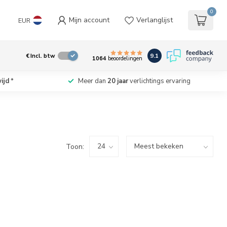
0
Mijn account
Verlanglijst
EUR
9.1
€
Incl. btw
1064
beoordelingen
ijd
*
Meer dan
20 jaar
verlichtings ervaring
Toon: