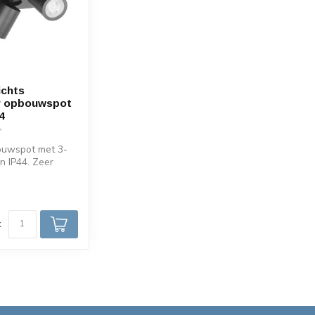
ichts
 opbouwspot
4
uwspot met 3-
en IP44. Zeer
or vochtige
d
k