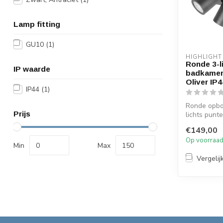
Lamp fitting
GU10
(1)
HIGHLIGHT
Ronde 3-l
IP waarde
badkamer
Oliver IP4
IP44
(1)
Ronde opbo
Prijs
lichts punt
geschikt vo
€149,00
ruimtes z...
Op voorraa
Min
Max
Vergelij