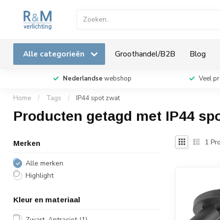
Alle categorieën
Groothandel/B2B
Blog
Nederlandse
webshop
Veel p
Home
/
Tags
/
IP44 spot zwat
Producten getagd met IP44 spo
1
Pro
Merken
Alle merken
Highlight
Kleur en materiaal
Zwart, Antraciet
(1)