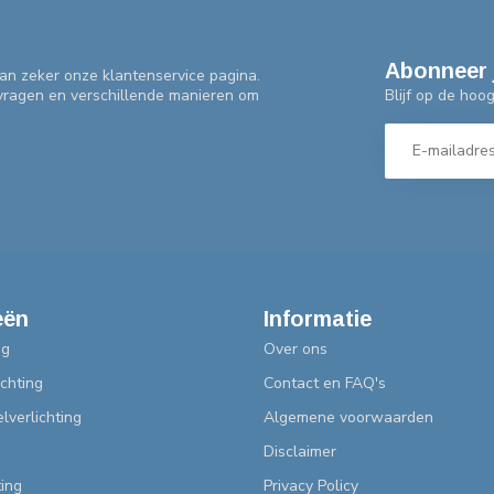
Abonneer 
an zeker onze klantenservice pagina.
Blijf op de hoo
 vragen en verschillende manieren om
eën
Informatie
ng
Over ons
chting
Contact en FAQ's
lverlichting
Algemene voorwaarden
Disclaimer
ting
Privacy Policy