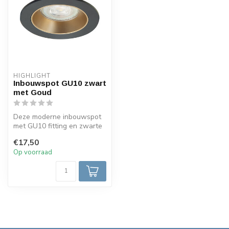
HIGHLIGHT
Inbouwspot GU10 zwart
met Goud
Deze moderne inbouwspot
met GU10 fitting en zwarte
afwerking met gouden
€17,50
accenten...
Op voorraad