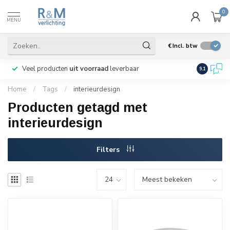
0
MENU
€
Incl. btw
Veel producten
uit voorraad
leverbaar
Wij verze
9.1
Home
/
Tags
/
interieurdesign
Producten getagd met
interieurdesign
Filters