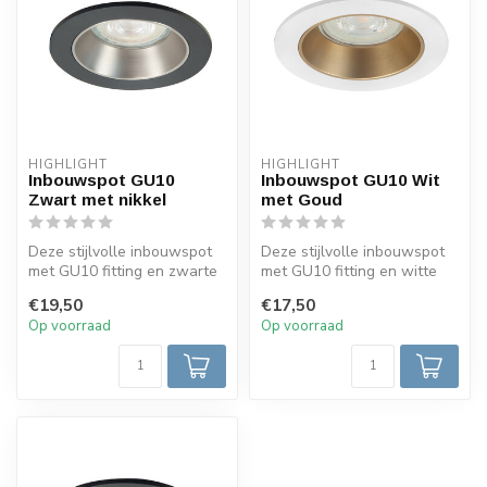
HIGHLIGHT
HIGHLIGHT
Inbouwspot GU10
Inbouwspot GU10 Wit
Zwart met nikkel
met Goud
Deze stijlvolle inbouwspot
Deze stijlvolle inbouwspot
met GU10 fitting en zwarte
met GU10 fitting en witte
afwerking met nikkel det...
afwerking met gouden
€19,50
€17,50
detail...
Op voorraad
Op voorraad