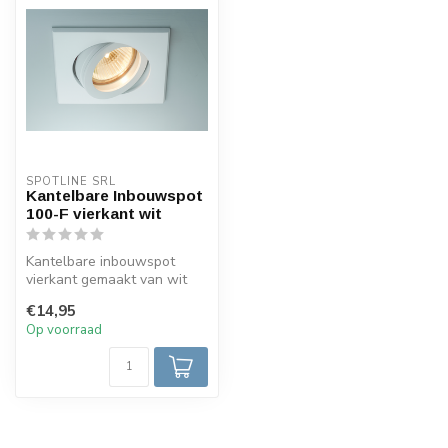
SPOTLINE SRL
Kantelbare Inbouwspot
100-F vierkant wit
Kantelbare inbouwspot
vierkant gemaakt van wit
gespoten aluminium. De
€14,95
inbouwspo...
Op voorraad