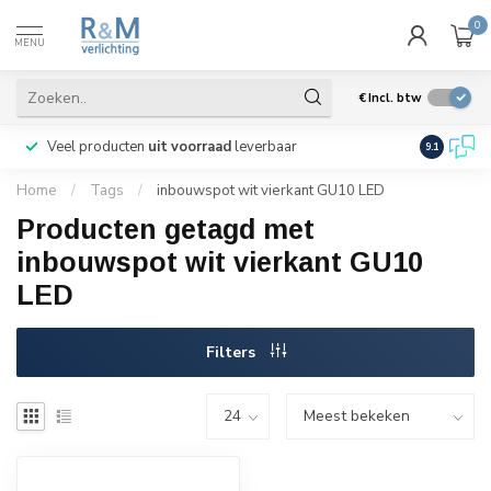
0
MENU
€
Incl. btw
Veel producten
uit voorraad
leverbaar
Wij verze
9.1
Home
/
Tags
/
inbouwspot wit vierkant GU10 LED
Producten getagd met
inbouwspot wit vierkant GU10
LED
Filters