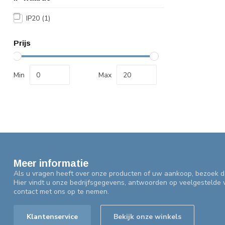
IP20
(1)
Prijs
Min
Max
Meer informatie
Als u vragen heeft over onze producten of uw aankoop, bezoek d
Hier vindt u onze bedrijfsgegevens, antwoorden op veelgestelde
contact met ons op te nemen.
Klantenservice
Bekijk onze winkels