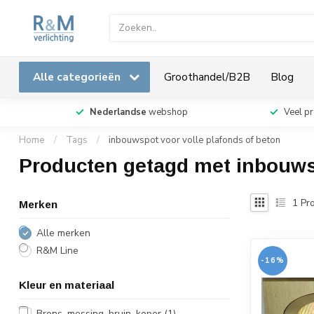
Alle categorieën
Groothandel/B2B
Blog
Nederlandse
webshop
Veel p
Home
/
Tags
/
inbouwspot voor volle plafonds of beton
Producten getagd met inbouwsp
1
Pro
Merken
Alle merken
R&M Line
-16%
Kleur en materiaal
Brons, messing, bruin, koper
(1)