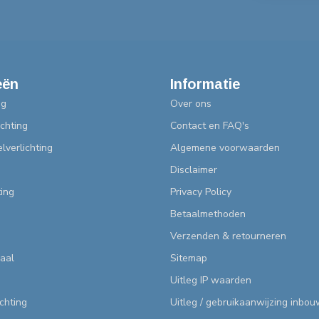
eën
Informatie
ng
Over ons
chting
Contact en FAQ's
lverlichting
Algemene voorwaarden
Disclaimer
ting
Privacy Policy
Betaalmethoden
Verzenden & retourneren
aal
Sitemap
Uitleg IP waarden
ichting
Uitleg / gebruikaanwijzing inbo