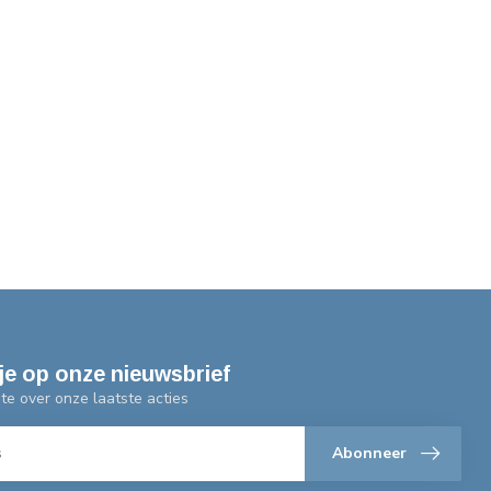
je op onze nieuwsbrief
gte over onze laatste acties
Abonneer