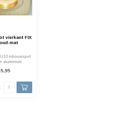
t vierkant FIX
goud-mat
GU10 inbouwspot
n aluminium
n goud. Dit
5,95
d
k