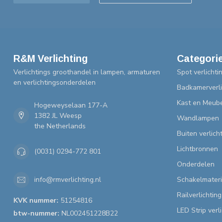
R&M Verlichting
Categori
Verlichtings groothandel in lampen, armaturen
Spot verlichti
en verlichtingsonderdelen
Badkamerverli
Kast en Meube
Hogeweyselaan 177-A
1382 JL Weesp
Wandlampen
the Netherlands
Buiten verlich
Lichtbronnen
(0031) 0294-772 801
Onderdelen
Schakelmateri
info@rmverlichting.nl
Railverlichting
KVK nummer:
51254816
LED Strip verl
btw-nummer:
NL002451228B22