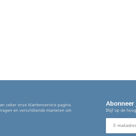
Abonneer 
an zeker onze klantenservice pagina.
Blijf op de hoo
 vragen en verschillende manieren om