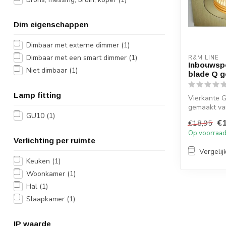
Dim eigenschappen
Dimbaar met externe dimmer
(1)
Dimbaar met een smart dimmer
(1)
R&M LINE
Inbouwspo
Niet dimbaar
(1)
blade Q 
Lamp fitting
Vierkante 
gemaakt va
GU10
(1)
afgewerkt i
€1
€18,95
inbouw a...
Op voorraa
Verlichting per ruimte
Vergelij
Keuken
(1)
Woonkamer
(1)
Hal
(1)
Slaapkamer
(1)
IP waarde