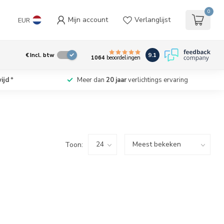
0
Mijn account
Verlanglijst
EUR
9.1
€
Incl. btw
1064
beoordelingen
ijd
*
Meer dan
20 jaar
verlichtings ervaring
Toon: