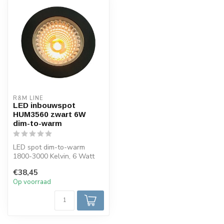
R&M LINE
LED inbouwspot
HUM3560 zwart 6W
dim-to-warm
LED spot dim-to-warm
1800-3000 Kelvin, 6 Watt
en heeft een 60 graden
€38,45
lichtbundel...
Op voorraad