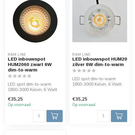
R&M LINE
R&M LINE
LED inbouwspot
LED inbouwspot HUM20
HUM2060 zwart 6W
zilver 6W dim-to-warm
dim-to-warm
LED spot dim-to-warm
LED spot dim-to-warm
1800-3000 Kelvin, 6 Watt
1800-3000 Kelvin, 6 Watt
en heeft een 38 graden
en heeft een 38 graden
lichtbundel...
€35,25
€35,25
lichtbundel...
Op voorraad
Op voorraad