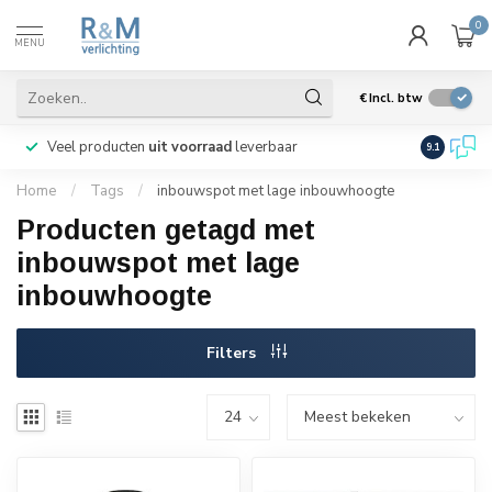
0
MENU
€
Incl. btw
Veel producten
uit voorraad
leverbaar
Wij verze
9.1
Home
/
Tags
/
inbouwspot met lage inbouwhoogte
Producten getagd met
inbouwspot met lage
inbouwhoogte
Filters